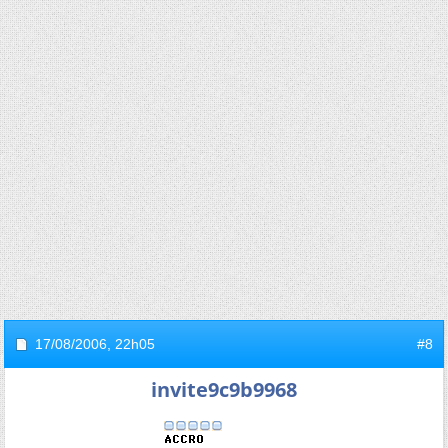
17/08/2006,
22h05
#8
invite9c9b9968