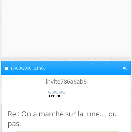
17/08/2006,
21h08
#6
invite786a6ab6
Re : On a marché sur la lune.... ou
pas.