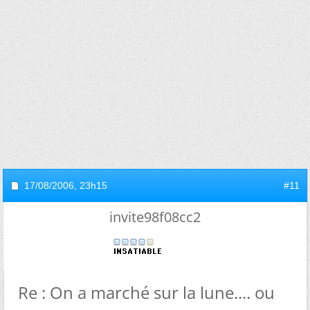
17/08/2006,
23h15
#11
invite98f08cc2
Re : On a marché sur la lune.... ou