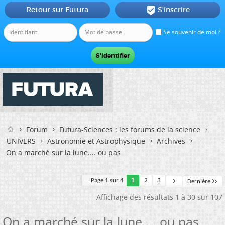
Retour sur Futura
S'inscrire

Se souvenir de moi ?
Forum
Futura-Sciences : les forums de la science
UNIVERS
Astronomie et Astrophysique
Archives
On a marché sur la lune.... ou pas
Page 1 sur 4
1
2
3
Dernière
Affichage des résultats 1 à 30 sur 107
On a marché sur la lune.... ou pas