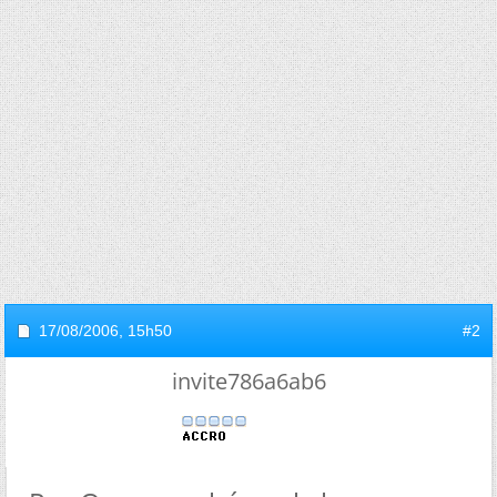
17/08/2006,
15h50
#2
invite786a6ab6