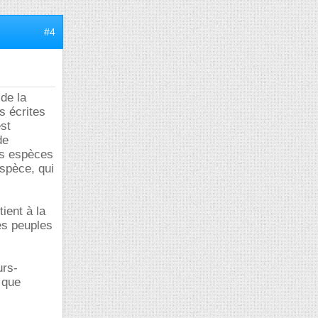
#4
 de la
s écrites
est
de
urs espèces
espèce, qui
ient à la
des peuples
urs-
, que