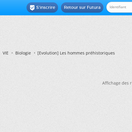
S'inscrire
Retour sur Futura

VIE
Biologie
[Evolution]
Les hommes préhistoriques
Affichage des r