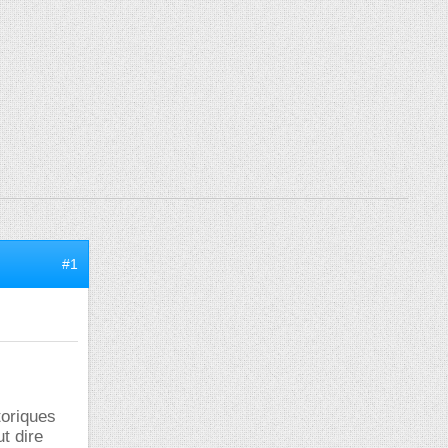
#1
toriques
t dire