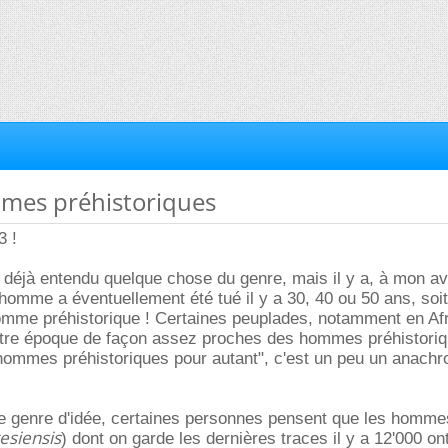
mmes préhistoriques
3 !
 déjà entendu quelque chose du genre, mais il y a, à mon avi
 homme a éventuellement été tué il y a 30, 40 ou 50 ans, soi
omme préhistorique ! Certaines peuplades, notamment en Afr
otre époque de façon assez proches des hommes préhistori
"hommes préhistoriques pour autant", c'est un peu un anach
 genre d'idée, certaines personnes pensent que les homme
esiensis
) dont on garde les dernières traces il y a 12'000 o