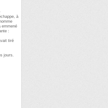
e
'échappe, à
n homme
l a emmené
ante :
ait tiré
s jours.