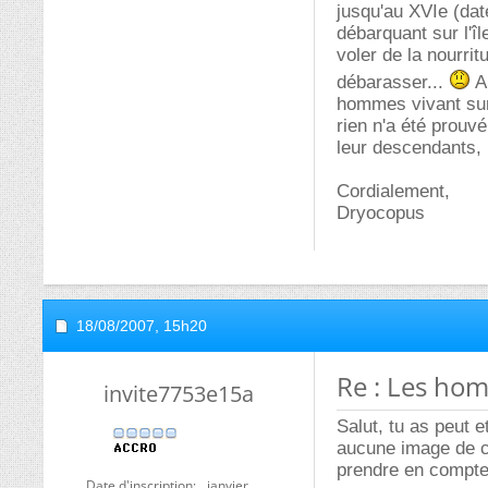
jusqu'au XVIe (date
débarquant sur l'î
voler de la nourrit
débarasser...
Ap
hommes vivant sur 
rien n'a été prouv
leur descendants,
Cordialement,
Dryocopus
18/08/2007,
15h20
Re : Les ho
invite7753e15a
Salut, tu as peut e
aucune image de ce
prendre en compte
Date d'inscription
janvier