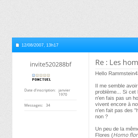
12/08/2007,
13h17
Re : Les ho
invite520288bf
Hello Rammstein4
Il me semble avoir
Date d'inscription
janvier
problème... Si cet
1970
n'en fais pas un h
vivent encore à n
Messages
34
n'en fait pas des 
non ?
Un peu de la même
Homo flor
Flores (