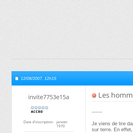
12/08/2007,
12h15
Les homme
invite7753e15a
------
Date d'inscription
janvier
Je viens de lire d
1970
sur terre. En effe