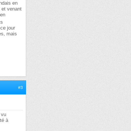
andais en
 et venant
'en
ts
ce jour
es, mais
#3
c vu
té à