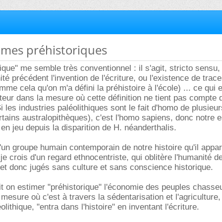
mmes préhistoriques
ique" me semble très conventionnel : il s'agit, stricto sensu,
té précédent l'invention de l'écriture, ou l'existence de trace
me cela qu'on m'a défini la préhistoire à l'école) ... ce qui 
ur dans la mesure où cette définition ne tient pas compte 
Si les industries paléolithiques sont le fait d'homo de plusie
ertains australopithèques), c'est l'homo sapiens, donc notre 
en jeu depuis la disparition de H. néanderthalis.
'un groupe humain contemporain de notre histoire qu'il appart
 je crois d'un regard ethnocentriste, qui oblitère l'humanité 
 et donc jugés sans culture et sans conscience historique.
t on estimer "préhistorique" l'économie des peuples chasse
 mesure où c'est à travers la sédentarisation et l'agriculture
lithique, "entra dans l'histoire" en inventant l'écriture.