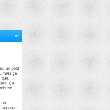
#2
s, un petit
t, mais ça
ique,
ques. Ça
ronisme
s de
nt survécu