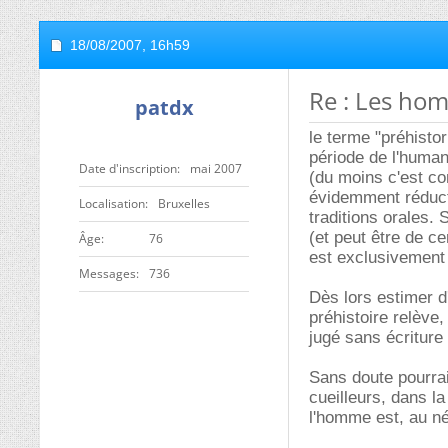
18/08/2007,
16h59
Re : Les ho
patdx
le terme "préhistor
période de l'humani
Date d'inscription
mai 2007
(du moins c'est com
évidemment réducte
Localisation
Bruxelles
traditions orales. 
(et peut être de c
ge
76
est exclusivement 
Messages
736
Dès lors estimer d
préhistoire relève,
jugé sans écriture
Sans doute pourrai
cueilleurs, dans la
l'homme est, au néo