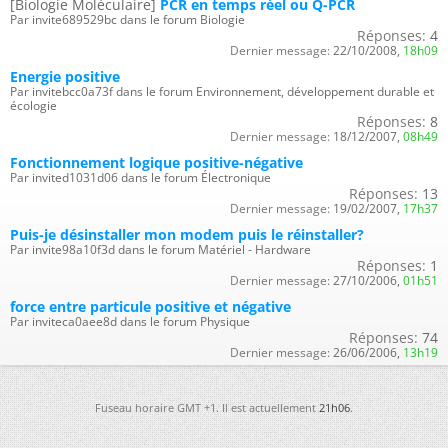
[Biologie Moléculaire]
PCR en temps réel ou Q-PCR
Par invite689529bc dans le forum Biologie
Réponses:
4
Dernier message:
22/10/2008,
18h09
Energie positive
Par invitebcc0a73f dans le forum Environnement, développement durable et
écologie
Réponses:
8
Dernier message:
18/12/2007,
08h49
Fonctionnement logique positive-négative
Par invited1031d06 dans le forum Électronique
Réponses:
13
Dernier message:
19/02/2007,
17h37
Puis-je désinstaller mon modem puis le réinstaller?
Par invite98a10f3d dans le forum Matériel - Hardware
Réponses:
1
Dernier message:
27/10/2006,
01h51
force entre particule positive et négative
Par inviteca0aee8d dans le forum Physique
Réponses:
74
Dernier message:
26/06/2006,
13h19
Fuseau horaire GMT +1. Il est actuellement
21h06
.