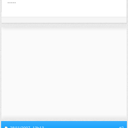
-----