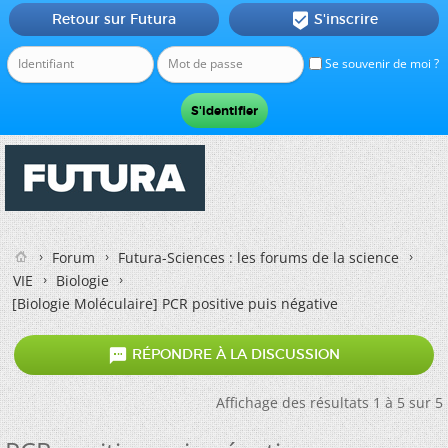
Retour sur Futura
S'inscrire

Se souvenir de moi ?
Forum
Futura-Sciences : les forums de la science
VIE
Biologie
[Biologie Moléculaire]
PCR positive puis négative

RÉPONDRE À LA DISCUSSION
Affichage des résultats 1 à 5 sur 5