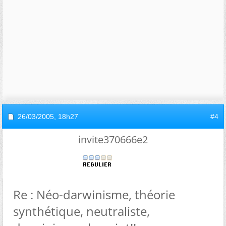
26/03/2005,
18h27
#4
invite370666e2
Re : Néo-darwinisme, théorie
synthétique, neutraliste,