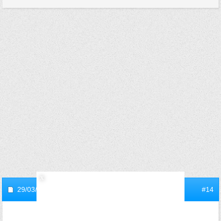
29/03/2005,
09h15
#14
invite6055d2a6