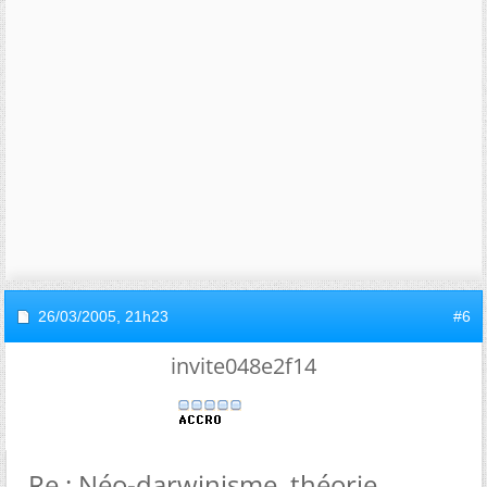
26/03/2005,
21h23
#6
invite048e2f14
Re : Néo-darwinisme, théorie