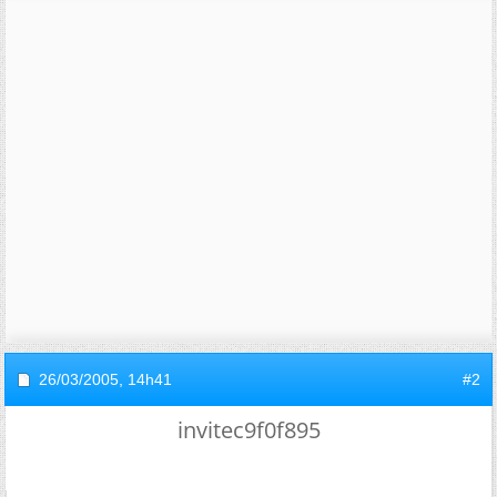
26/03/2005,
14h41
#2
invitec9f0f895