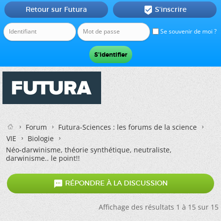
Retour sur Futura
S'inscrire

Se souvenir de moi ?
Forum
Futura-Sciences : les forums de la science
VIE
Biologie
Néo-darwinisme, théorie synthétique, neutraliste,
darwinisme.. le point!!

RÉPONDRE À LA DISCUSSION
Affichage des résultats 1 à 15 sur 15