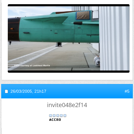
26/03/2005,
21h17
#5
invite048e2f14