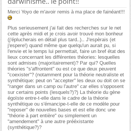
darwinisme.. le point!!
Merci Yoyo de m'avoir remis à ma place de fainéant!!!
Plus serieusement j'ai fait des recherches sur le net
cette après midi et je crois avoir trouvé mon bonheur
(j'éplucherais en détail plus tard..).. J'espèrais (et
j'espere!) quand même que quelqu'un aurait pu, si
l'envie et le temps lui permettait, faire un bref état des
lieux concernant les différentes théories: lesquelles
sont admises (majoritairement)? Par qui? Quelles
théories "s'affrontent" ou est ce que deux peuvent
"coexister"? (notamment pour la théorie neutraliste et
synthétique: peut on "accepter" les deux ou doit on se
"ranger dans un camp ou l'autre" car elles s'opposent
sur certains points (lesquels?)?) La théorie du gène
égoïste entre-t-elle dans le cadre de la théorie
synthétique ou s'émancipe-t-elle de ce modèle pour
"reposer" de nouvelles bases et est elle donc une
"théorie à part entière" ou simplement un
"amendement" à une autre prééxistante
(synthétique?)?