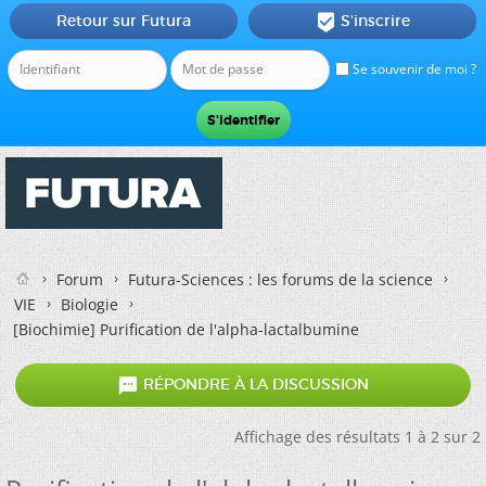
Retour sur Futura
S'inscrire

Se souvenir de moi ?
Forum
Futura-Sciences : les forums de la science
VIE
Biologie
[Biochimie]
Purification de l'alpha-lactalbumine

RÉPONDRE À LA DISCUSSION
Affichage des résultats 1 à 2 sur 2