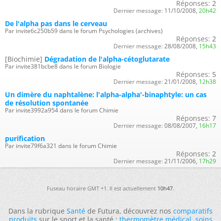
Réponses:
2
Dernier message:
11/10/2008,
20h42
De l'alpha pas dans le cerveau
Par invite6c250b59 dans le forum Psychologies (archives)
Réponses:
2
Dernier message:
28/08/2008,
15h43
[Biochimie]
Dégradation de l'alpha-cétoglutarate
Par invite381bcbe8 dans le forum Biologie
Réponses:
5
Dernier message:
21/01/2008,
12h38
Un dimère du naphtalène: l'alpha-alpha'-binaphtyle: un cas
de résolution spontanée
Par invite3992a954 dans le forum Chimie
Réponses:
7
Dernier message:
08/08/2007,
16h17
purification
Par invite79f6a321 dans le forum Chimie
Réponses:
2
Dernier message:
21/11/2006,
17h29
Fuseau horaire GMT +1. Il est actuellement
10h47
.
Dans la rubrique
Santé
de Futura, découvrez nos
comparatifs
produits
sur le sport et la santé :
thermomètre médical
,
soins