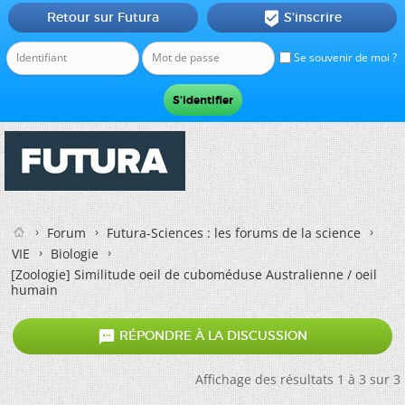
Retour sur Futura
S'inscrire

Se souvenir de moi ?
Forum
Futura-Sciences : les forums de la science
VIE
Biologie
[Zoologie]
Similitude oeil de cuboméduse Australienne / oeil
humain

RÉPONDRE À LA DISCUSSION
Affichage des résultats 1 à 3 sur 3