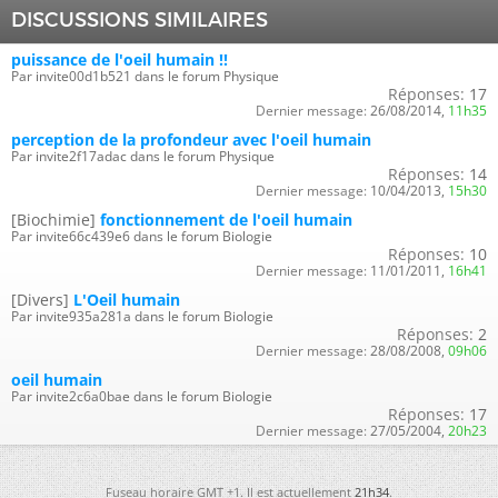
DISCUSSIONS SIMILAIRES
puissance de l'oeil humain !!
Par invite00d1b521 dans le forum Physique
Réponses:
17
Dernier message:
26/08/2014,
11h35
perception de la profondeur avec l'oeil humain
Par invite2f17adac dans le forum Physique
Réponses:
14
Dernier message:
10/04/2013,
15h30
[Biochimie]
fonctionnement de l'oeil humain
Par invite66c439e6 dans le forum Biologie
Réponses:
10
Dernier message:
11/01/2011,
16h41
[Divers]
L'Oeil humain
Par invite935a281a dans le forum Biologie
Réponses:
2
Dernier message:
28/08/2008,
09h06
oeil humain
Par invite2c6a0bae dans le forum Biologie
Réponses:
17
Dernier message:
27/05/2004,
20h23
Fuseau horaire GMT +1. Il est actuellement
21h34
.