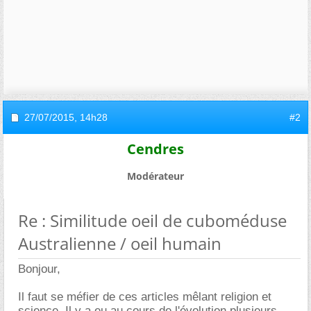
27/07/2015,
14h28
#2
Cendres
Modérateur
Re : Similitude oeil de cuboméduse
Australienne / oeil humain
Bonjour,
Il faut se méfier de ces articles mêlant religion et
science. Il y a eu au cours de l'évolution plusieurs