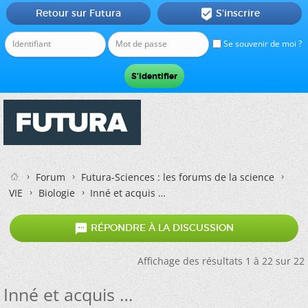
Retour sur Futura
S'inscrire

Se souvenir de moi ?
Forum
Futura-Sciences : les forums de la science
VIE
Biologie
Inné et acquis

RÉPONDRE À LA DISCUSSION
Affichage des résultats 1 à 22 sur 22
Inné et acquis