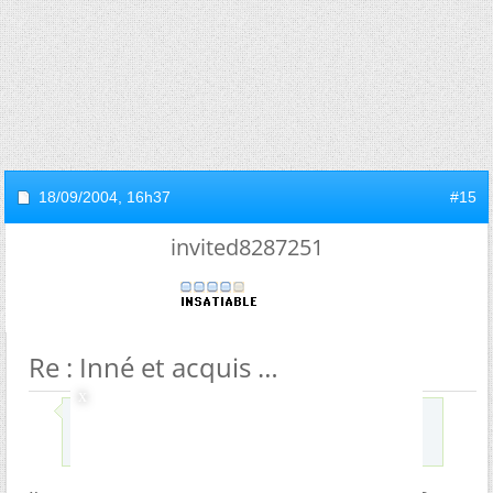
18/09/2004,
16h37
#15
invited8287251
Re : Inné et acquis
Envoyé par
Prolagus
(super, l'URL...
)