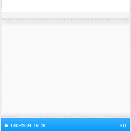
18/09/2004,
16h26
#11