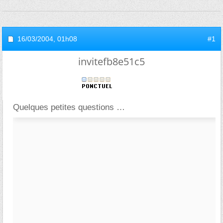
16/03/2004,
01h08
#1
invitefb8e51c5
Quelques petites questions