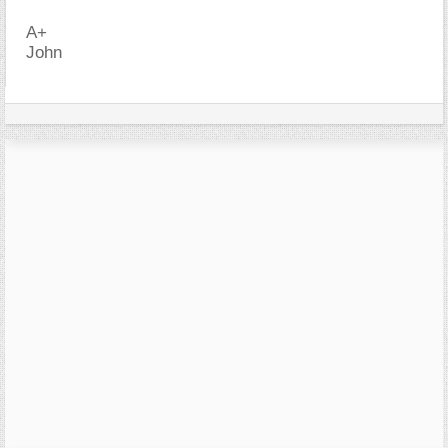
A+
John