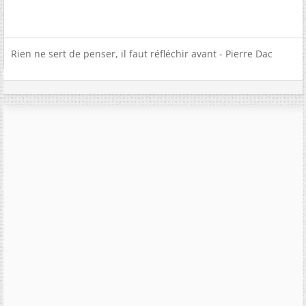
Rien ne sert de penser, il faut réfléchir avant - Pierre Dac