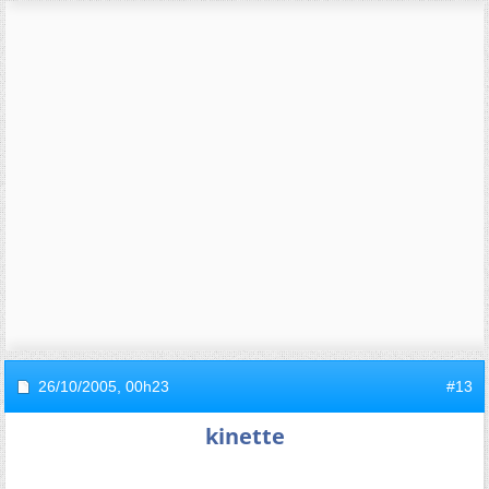
26/10/2005,
00h23
#13
kinette