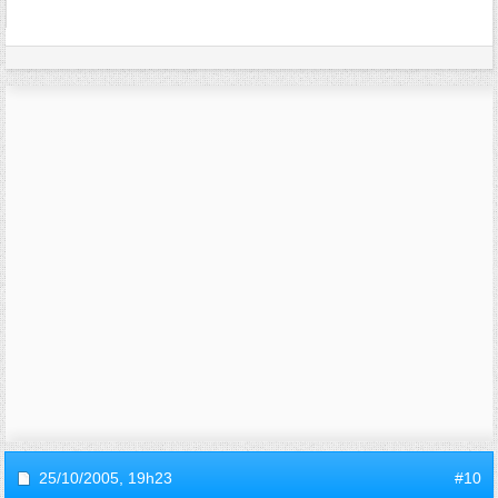
25/10/2005,
19h23
#10