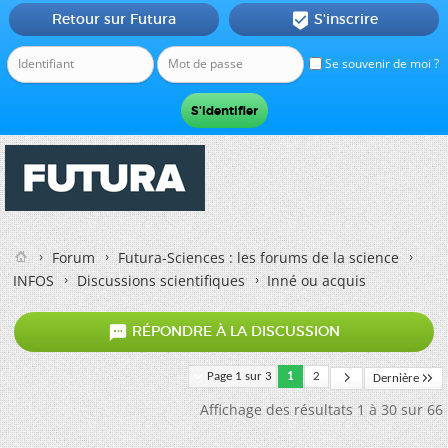
Retour sur Futura
S'inscrire

Se souvenir de moi ?
Forum
Futura-Sciences : les forums de la science
INFOS
Discussions scientifiques
Inné ou acquis

RÉPONDRE À LA DISCUSSION
Page 1 sur 3
1
2
Dernière
Affichage des résultats 1 à 30 sur 66