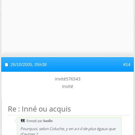
26/10/2005,
05h38
#14
invité576543
Invité
Re : Inné ou acquis
Envoyé par
kaolin
Pourquoi, selon Coluche, y en a-t-il de plus égaux que
d'autres ?