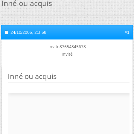
Inné ou acquis
24/10/2005,
21h58
#1
invite87654345678
Invité
Inné ou acquis