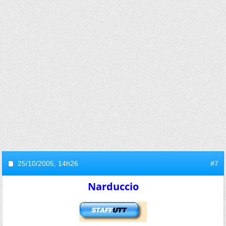
25/10/2005,
14h26
#7
Narduccio