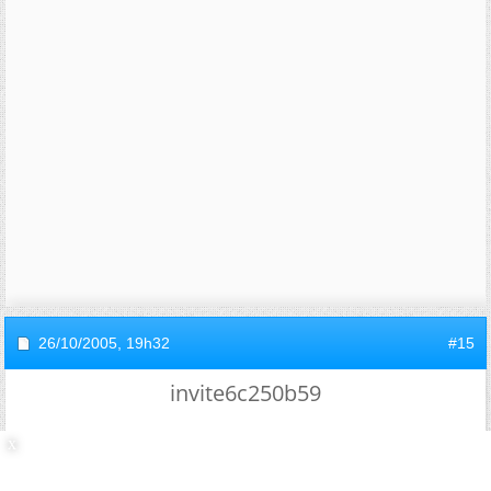
26/10/2005,
19h32
#15
invite6c250b59
Re : Inné ou acquis