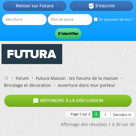
Retour sur Futura
S'inscrire

Se souvenir de moi ?
Forum
Futura-Maison : les forums de la maison
Bricolage et décoration
ouverture dans mur porteur

RÉPONDRE À LA DISCUSSION
Page 1 sur 2
1
Dernière
Affichage des résultats 1 à 30 sur 40