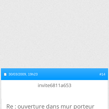
30/03/2009,
19h23
#14
invite6811a653
Re : ouverture dans mur porteur