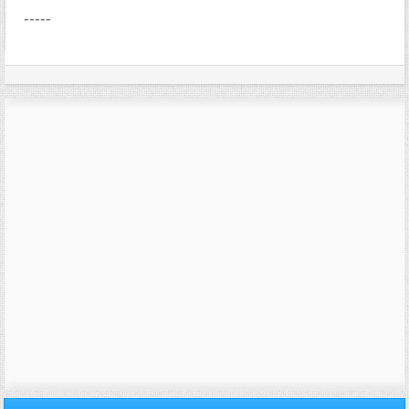
-----