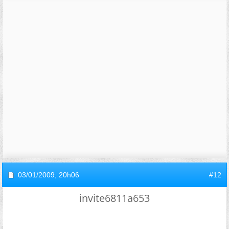
03/01/2009,
20h06
#12
invite6811a653