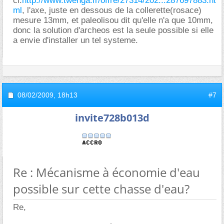
ci:
http://www.twenga.fr/offre/27314/202...287697883.ht
ml
, l'axe, juste en dessous de la collerette(rosace)
mesure 13mm, et paleolisou dit qu'elle n'a que 10mm,
donc la solution d'archeos est la seule possible si elle
a envie d'installer un tel systeme.
08/02/2009,
18h13
#7
invite728b013d
Re : Mécanisme à économie d'eau
possible sur cette chasse d'eau?
Re,