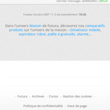
Dernier message:
20/09/2007,
08h24
Fuseau horaire GMT +1. Il est actuellement
15h28
.
Dans l'univers
Maison
de Futura, découvrez nos
comparatifs
produits
sur l'univers de la maison :
climatiseur mobile
,
aspirateur robot
,
poêle à granulés
,
alarme
...
-
Futura
-
Archives
-
Conso
-
Gestion des cookies
-
Politique de confidentialité
-
Haut de page