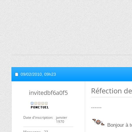
09/02/2010,
09h23
Réfection de
invitedbf6a0f5
------
Date d'inscription
janvier
1970
Bonjour à t
Messages
23