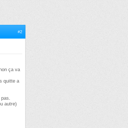
#2
inon ça va
s quitte a
e pas.
u autre)