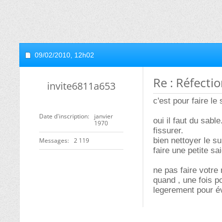
09/02/2010,
12h02
Re : Réfectio
invite6811a653
c'est pour faire le 
Date d'inscription
janvier
oui il faut du sabl
1970
fissurer.
bien nettoyer le s
Messages
2 119
faire une petite sa
ne pas faire votre 
quand , une fois p
legerement pour év