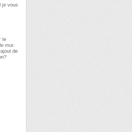
d je vous
 le
le mur.
rajout de
on?