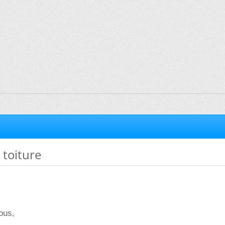
 toiture
ous,