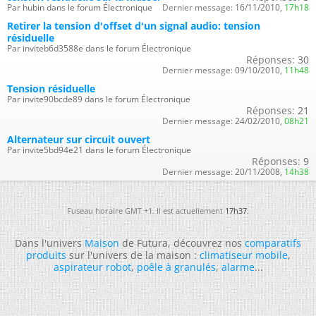
Par hubin dans le forum Électronique
Dernier message:
16/11/2010,
17h18
Retirer la tension d'offset d'un signal audio: tension
résiduelle
Par inviteb6d3588e dans le forum Électronique
Réponses:
30
Dernier message:
09/10/2010,
11h48
Tension résiduelle
Par invite90bcde89 dans le forum Électronique
Réponses:
21
Dernier message:
24/02/2010,
08h21
Alternateur sur circuit ouvert
Par invite5bd94e21 dans le forum Électronique
Réponses:
9
Dernier message:
20/11/2008,
14h38
Fuseau horaire GMT +1. Il est actuellement
17h37
.
Dans l'univers
Maison
de Futura, découvrez nos
comparatifs
produits
sur l'univers de la maison :
climatiseur mobile
,
aspirateur robot
,
poêle à granulés
,
alarme
...