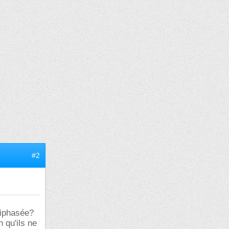
#2
triphasée?
 qu'ils ne