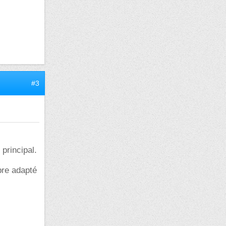
#3
principal.
ibre adapté