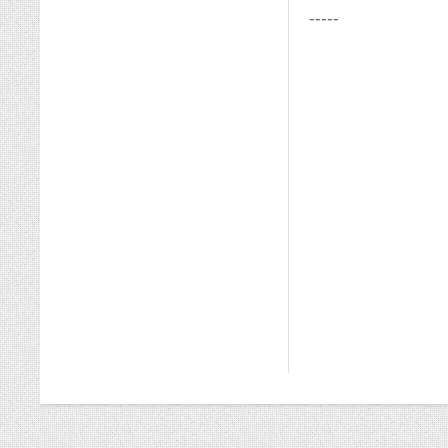
-----