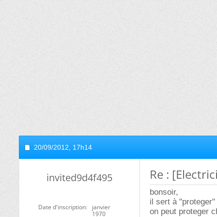
20/09/2012,
17h14
Re : [Electri
invited9d4f495
bonsoir,
il sert à "proteger"
Date d'inscription
janvier
on peut proteger c
1970