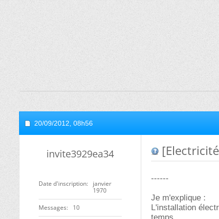
20/09/2012,
08h56
[Electricit
invite3929ea34
------
Date d'inscription
janvier
1970
Je m'explique :
L'installation élec
Messages
10
temps.