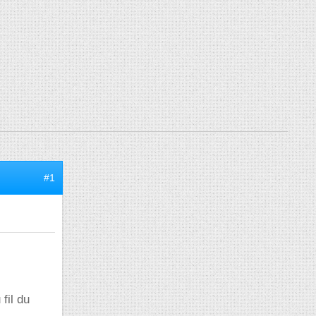
#1
fil du