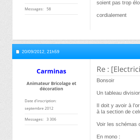
soient pas trop élo
Messages
58
cordialement
20/09/2012,
21h59
Re : [Electri
Carminas
Bonsoir
Animateur Bricolage et
décoration
Un tableau divisio
Date d'inscription
Il doit y avoir à l
septembre 2012
à la section de celu
Messages
3 306
Voir les schémas 
En mono :