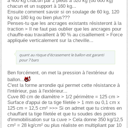
à 400 kg chacun par 2 pieds à 520 kg (ou 600 kg)
chacun et un support à 160 kg...
Ensuite comment savoir si on soulage de 60 kg, 120
kg ou 180 kg ou bien plus???
Penses-tu que les ancrages existants résisteront à la
traction > Il ne faut pas oublier que les ancrages pour
chauffe-eau travaillent à 90 % au cisaillement > Force
appliquée verticalement sur la cheville...
quant au risque d'écrasement le ballon est garanti
pour 7 bars
Ben forcément, on met la pression à l'extérieur du
ballon...
C'est la forme arrondie qui permet cette résistance à
l'intérieur, pas à l'extérieur...
Cuve 80 cm de diamètre > 1/2 périmètre = 125 cm >
Surface d'appui de ta tige filetée > 1 mm ou 0,1 cm x
125 cm = 12,5 cm² >>> Si on admet que tu cintres en
chauffant ta tige filetée et que tu soudes des points
d'immobilisation sur ta cuve > Cela donne 350 kg/12,5
cm² = 28 kg/cm² ou plus réaliste en multipliant par 10