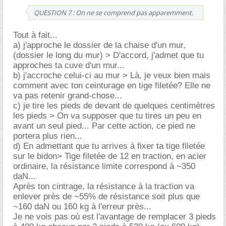
QUESTION 7 : On ne se comprend pas apparemment.
Tout à fait...
a) j'approche le dossier de la chaise d'un mur,
(dossier le long du mur) > D'accord, j'admet que tu
approches ta cuve d'un mur...
b) j'accroche celui-ci au mur > Là, je veux bien mais
comment avec ton ceinturage en tige filetée? Elle ne
va pas retenir grand-chose...
c) je tire les pieds de devant de quelques centimètres
les pieds > On va supposer que tu tires un peu en
avant un seul pied... Par cette action, ce pied ne
portera plus rien...
d) En admettant que tu arrives à fixer ta tige filetée
sur le bidon> Tige filetée de 12 en traction, en acier
ordinaire, la résistance limite correspond à ~350
daN...
Après ton cintrage, la résistance à la traction va
enlever près de ~55% de résistance soit plus que
~160 daN ou 160 kg à l'erreur près...
Je ne vois pas où est l'avantage de remplacer 3 pieds