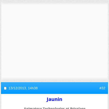
13/12/2013,
14h38
#32
Jaunin
Animateur Technologies et Bricolage