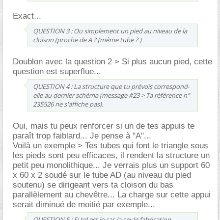
Exact...
QUESTION 3 : Ou simplement un pied au niveau de la
cloison (proche de A ? (même tube ? )
Doublon avec la question 2 > Si plus aucun pied, cette
question est superflue...
QUESTION 4 : La structure que tu prévois correspond-
elle au dernier schéma (message #23 > Ta référence n°
235526 ne s'affiche pas).
Oui, mais tu peux renforcer si un de tes appuis te
paraît trop faiblard... Je pense à "A"...
Voilà un exemple > Tes tubes qui font le triangle sous
les pieds sont peu efficaces, il rendent la structure un
petit peu monolithique... Je verrais plus un support 60
x 60 x 2 soudé sur le tube AD (au niveau du pied
soutenu) se dirigeant vers ta cloison du bas
parallèlement au chevêtre... La charge sur cette appui
serait diminué de moitié par exemple...
QUESTION 5 : Si tel est le cas la seule fabrication