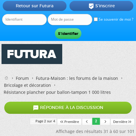
Retour sur Futura
S'inscrire

Se souvenir de moi ?
Forum
Futura-Maison : les forums de la maison
Bricolage et décoration
Résistance plancher pour ballon-tampon 1 000 litres

RÉPONDRE À LA DISCUSSION
Page 2 sur 4
2
Première
Dernière
Affichage des résultats 31 à 60 sur 101