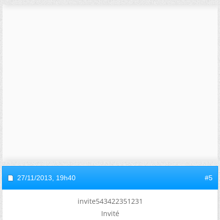
27/11/2013,
19h40
#5
invite543422351231
Invité