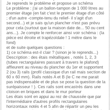
Je reprends le problème et propose un schéma
Le problème : j'ai un ballon-tampon de 1 000 litres au
premier étage (en fait c'est le premier étage d'un côté
; d'un autre -compte-tenu du relief- il s'agit d'un
second...) et je sais qu'un plancher n'est pas prévu
pour cela (surtout que la maison date de... 50 ou cent
ans...). Je compte le renforcer ainsi voir schéma : (la
pièce est étroite et trapézoïdale ! 1 mètre dans le
fond)
et de suite quelques questions :
1) ce schéma est-il clair ? (sinon je le reprends...)
Description : des étais métalliques , notés 1, 2, 3
(tubes rectangulaires passant à travers le plafond)
affleurent au niveau du plancher du 1er et supportent
2 (ou 3) rails (profil classique d'un rail mais section de
60 x 60 mm). Rails notés A et B (le C ne me parait
pas indispensable et de plus se pose la question de la
surépaisseur ! ). Ces rails sont encastrés dans une
cloison en briques et dans le mur porteur
Les étais sont en appui au rez de chaussée que par
l'intermédiaire d'autres profils rectangulaires
horizontaux notés 4 et 5 afin de répartir un peu les