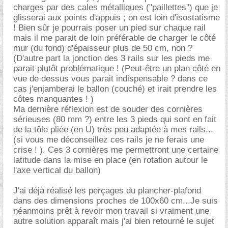
charges par des cales métalliques ("paillettes") que je
glisserai aux points d'appuis ; on est loin d'isostatisme
! Bien sûr je pourrais poser un pied sur chaque rail
mais il me parait de loin préférable de charger le côté
mur (du fond) d'épaisseur plus de 50 cm, non ?
(D'autre part la jonction des 3 rails sur les pieds me
parait plutôt problématique ! (Peut-être un plan côté en
vue de dessus vous parait indispensable ? dans ce
cas j'enjamberai le ballon (couché) et irait prendre les
côtes manquantes ! )
Ma dernière réflexion est de souder des cornières
sérieuses (80 mm ?) entre les 3 pieds qui sont en fait
de la tôle pliée (en U) très peu adaptée à mes rails...
(si vous me déconseillez ces rails je ne ferais une
crise ! ). Ces 3 cornières me permettront une certaine
latitude dans la mise en place (en rotation autour le
l'axe vertical du ballon)
J'ai déjà réalisé les perçages du plancher-plafond
dans des dimensions proches de 100x60 cm...Je suis
néanmoins prêt à revoir mon travail si vraiment une
autre solution apparaît mais j'ai bien retourné le sujet