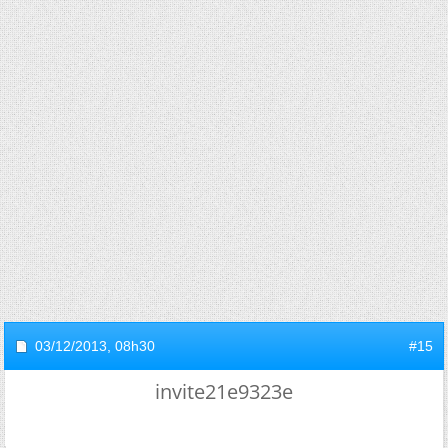
03/12/2013,
08h30
#15
invite21e9323e