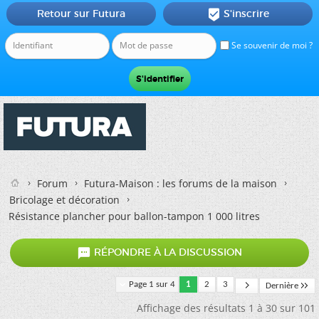
Retour sur Futura
S'inscrire

Se souvenir de moi ?
Forum
Futura-Maison : les forums de la maison
Bricolage et décoration
Résistance plancher pour ballon-tampon 1 000 litres

RÉPONDRE À LA DISCUSSION
Page 1 sur 4
1
2
3
Dernière
Affichage des résultats 1 à 30 sur 101