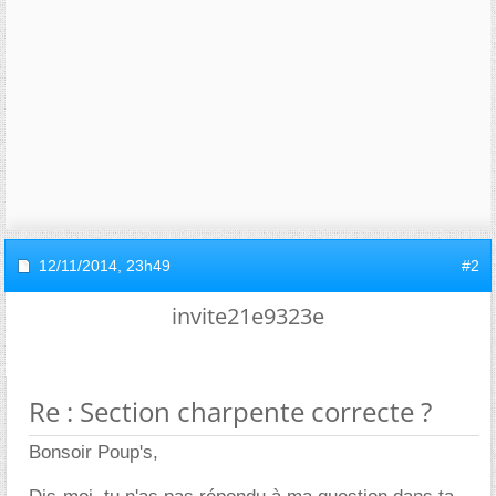
12/11/2014,
23h49
#2
invite21e9323e
Re : Section charpente correcte ?
Bonsoir Poup's,