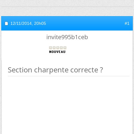
12/11/2014,
20h05
#1
invite995b1ceb
Section charpente correcte ?