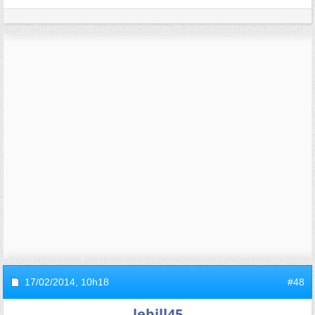
17/02/2014,
10h18
#48
lebill45