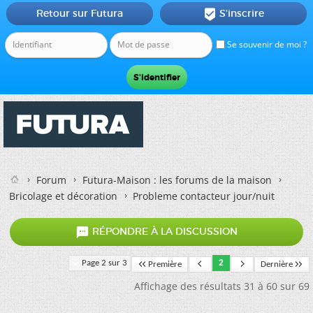
Retour sur Futura
S'inscrire

Se souvenir de moi ?
Forum
Futura-Maison : les forums de la maison
Bricolage et décoration
Probleme contacteur jour/nuit

RÉPONDRE À LA DISCUSSION
Page 2 sur 3
2
Première
Dernière
Affichage des résultats 31 à 60 sur 69