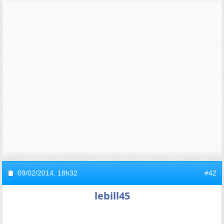
09/02/2014,
18h32
#42
lebill45