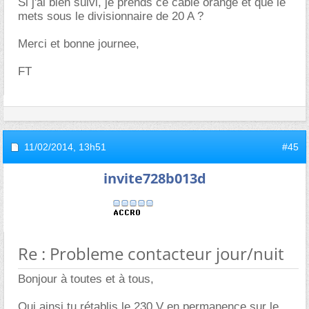
Si j'ai bien suivi, je prends ce cable orange et que le
mets sous le divisionnaire de 20 A ?
Merci et bonne journee,
FT
11/02/2014,
13h51
#45
invite728b013d
Re : Probleme contacteur jour/nuit
Bonjour à toutes et à tous,
Oui ainsi tu rétablis le 230 V en permanence sur le