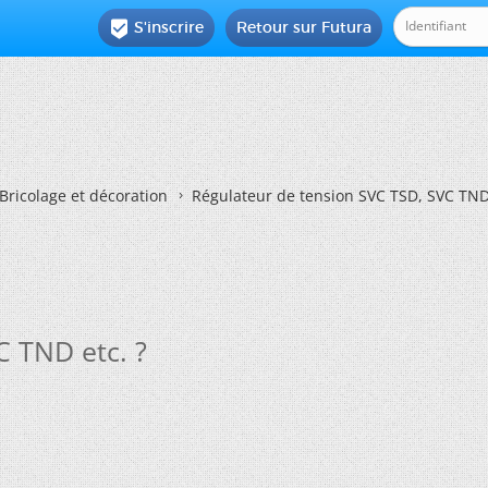
S'inscrire
Retour sur Futura

Bricolage et décoration
Régulateur de tension SVC TSD, SVC TND 
C TND etc. ?