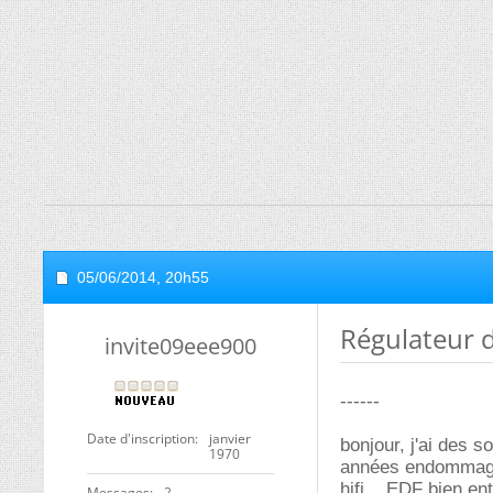
05/06/2014,
20h55
Régulateur d
invite09eee900
------
Date d'inscription
janvier
bonjour, j'ai des 
1970
années endommagen
hifi... EDF bien e
Messages
2