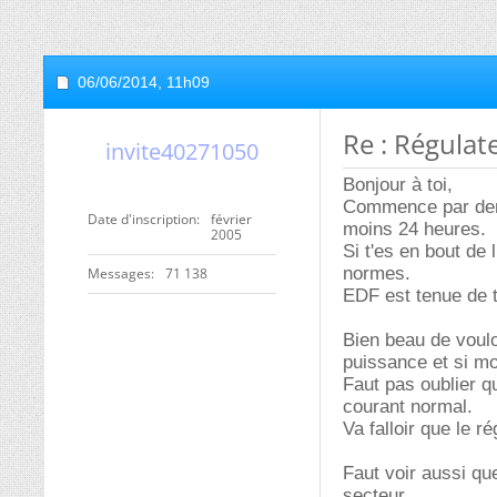
06/06/2014,
11h09
Re : Régulat
invite40271050
Bonjour à toi,
Commence par dema
Date d'inscription
février
moins 24 heures.
2005
Si t'es en bout de 
normes.
Messages
71 138
EDF est tenue de t'
Bien beau de vouloi
puissance et si mo
Faut pas oublier 
courant normal.
Va falloir que le ré
Faut voir aussi que
secteur.