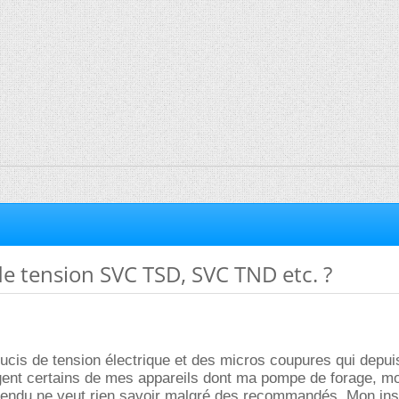
e tension SVC TSD, SVC TND etc. ?
soucis de tension électrique et des micros coupures qui depui
t certains de mes appareils dont ma pompe de forage, mo
ntendu ne veut rien savoir malgré des recommandés. Mon inst