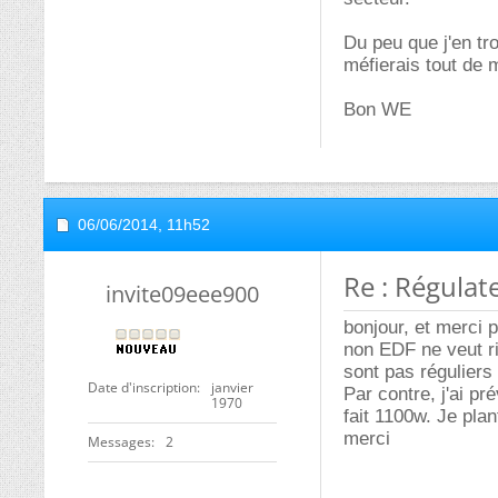
Du peu que j'en tr
méfierais tout de
Bon WE
06/06/2014,
11h52
Re : Régulat
invite09eee900
bonjour, et merci p
non EDF ne veut ri
sont pas réguliers
Date d'inscription
janvier
Par contre, j'ai p
1970
fait 1100w. Je pla
merci
Messages
2