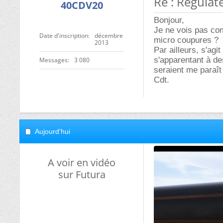
Re : Régulat
40CDV20
Bonjour,
Je ne vois pas co
Date d'inscription
décembre
micro coupures ?
2013
Par ailleurs, s'ag
s'apparentant à de
Messages
3 080
seraient me paraît
Cdt.
Aujourd'hui
A voir en vidéo
sur Futura