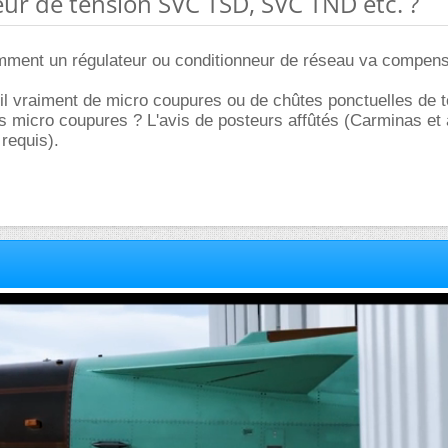
eur de tension SVC TSD, SVC TND etc. ?
mment un régulateur ou conditionneur de réseau va compens
it il vraiment de micro coupures ou de chûtes ponctuelles de 
s micro coupures ? L'avis de posteurs affûtés (Carminas et 
 requis).