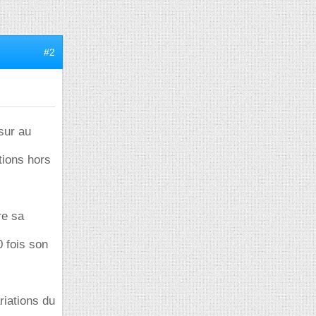
#2
sur au
tions hors
re sa
 fois son
riations du