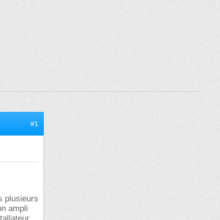
#1
s plusieurs
n ampli
allateur