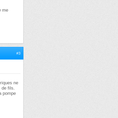
Je me
#3
triques ne
de fils.
la pompe