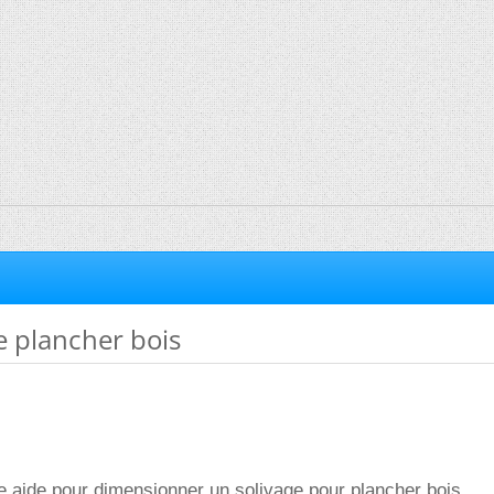
e plancher bois
re aide pour dimensionner un solivage pour plancher bois.