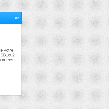
#2
de votre
,OSB1ou2
u autres