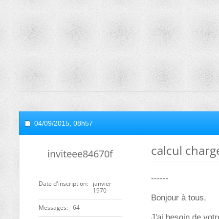
04/09/2015,
08h57
calcul charg
inviteee84670f
------
Date d'inscription
janvier
1970
Bonjour à tous,
Messages
64
J'ai besoin de vot