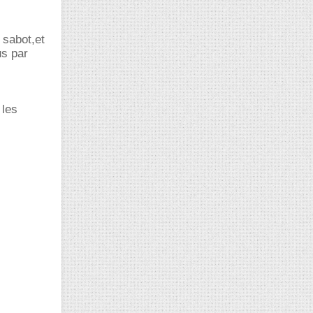
 sabot,et
us par
 les