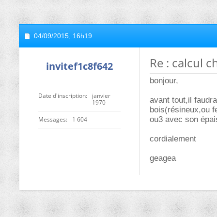
04/09/2015,
16h19
Re : calcul 
invitef1c8f642
bonjour,
Date d'inscription
janvier
avant tout,il faudr
1970
bois(résineux,ou f
ou3 avec son épais
Messages
1 604
cordialement
geagea