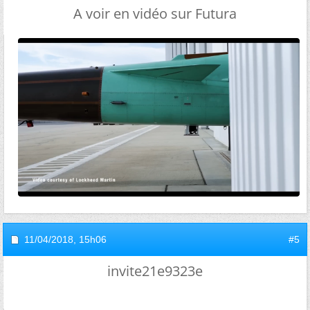
A voir en vidéo sur Futura
11/04/2018,
15h06
#5
invite21e9323e