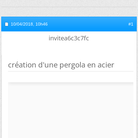
10/04/2018,
10h46
#1
invitea6c3c7fc
création d'une pergola en acier