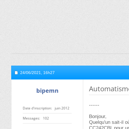
24/06/2021,
16h27
Automatisme
bipemn
------
Date d'inscription
juin 2012
Bonjour,
Messages
102
Quelqu'un sait-il 
CC242CBL pour u