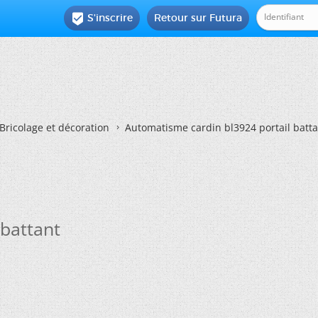
S'inscrire
Retour sur Futura

Bricolage et décoration
Automatisme cardin bl3924 portail batt
 battant