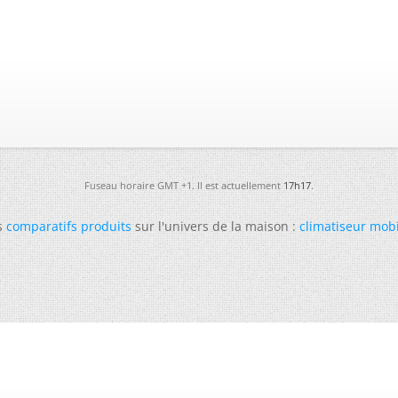
Fuseau horaire GMT +1. Il est actuellement
17h17
.
s
comparatifs produits
sur l'univers de la maison :
climatiseur mob