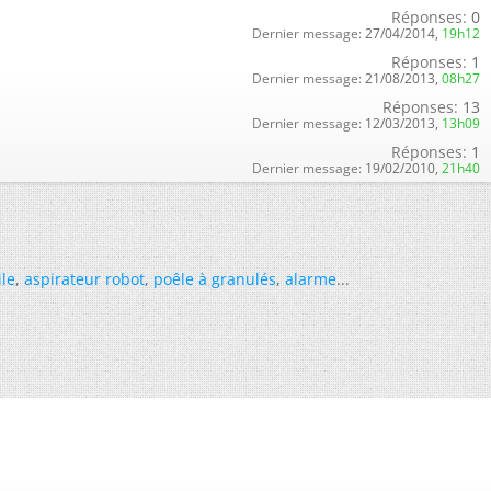
Réponses:
0
Dernier message:
27/04/2014,
19h12
Réponses:
1
Dernier message:
21/08/2013,
08h27
Réponses:
13
Dernier message:
12/03/2013,
13h09
Réponses:
1
Dernier message:
19/02/2010,
21h40
ile
,
aspirateur robot
,
poêle à granulés
,
alarme
...