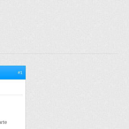
#1
arte