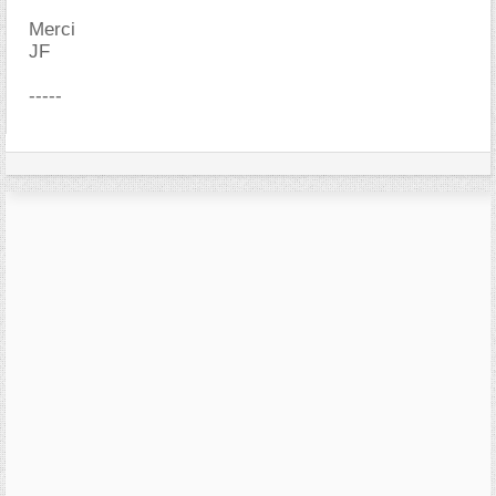
Merci
JF
-----