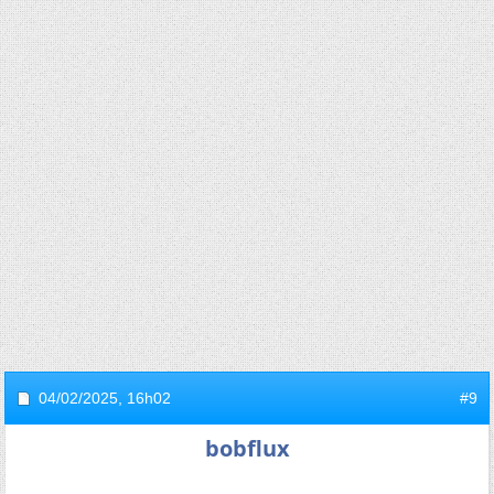
04/02/2025,
16h02
#9
bobflux