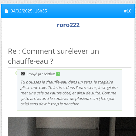
04/02/2025,
16h35
#10
roro222
Re : Comment surélever un
chauffe-eau ?
Envoyé par
bobflux
Tu pousses le chauffe-eau dans un sens, le stagiaire
glisse une cale. Tu le tires dans l'autre sens, le stagiaire
met une cale de l'autre côté, et ainsi de suite. Comme
ça tu arriveras à le soulever de plusieurs cm (1cm par
cale) sans devoir trop le pencher.