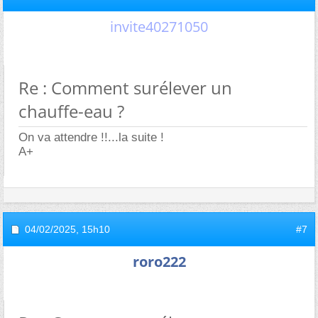
invite40271050
Re : Comment surélever un
chauffe-eau ?
On va attendre !!...la suite !
A+
04/02/2025,
15h10
#7
roro222