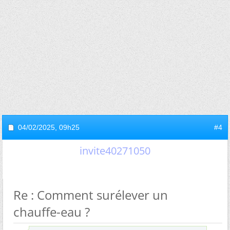
04/02/2025,
09h25
#4
invite40271050
Re : Comment surélever un
chauffe-eau ?