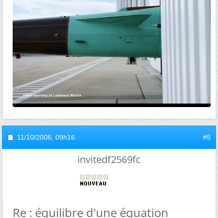
11/10/2006,
09h16
#5
invitedf2569fc
Re : équilibre d'une équation