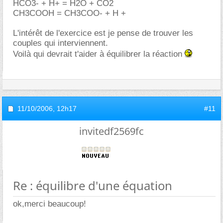
HCO3- + H+ = H2O + CO2
CH3COOH = CH3COO- + H +
L'intérêt de l'exercice est je pense de trouver les
couples qui interviennent.
Voilà qui devrait t'aider à équilibrer la réaction
11/10/2006,
12h17
#11
invitedf2569fc
Re : équilibre d'une équation
ok,merci beaucoup!