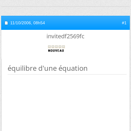
11/10/2006,
08h54
#1
invitedf2569fc
équilibre d'une équation