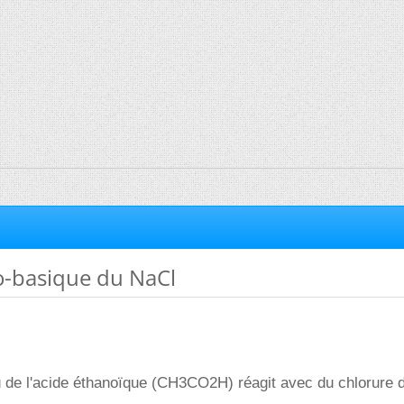
o-basique du NaCl
ù de l'acide éthanoïque (CH3CO2H) réagit avec du chlorure 