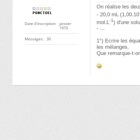
On réalise les deu
- 20,0 mL (1,00.10
-1
mol.L
) d'une sol
Date d'inscription
janvier
1970
- ...
Messages
30
1°) Ecrire les équ
les mélanges.
Que remarque-t-o