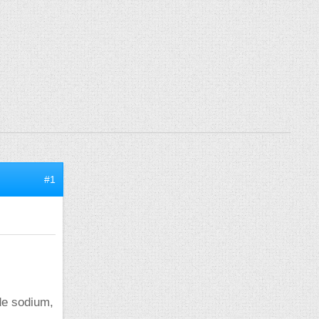
#1
de sodium,