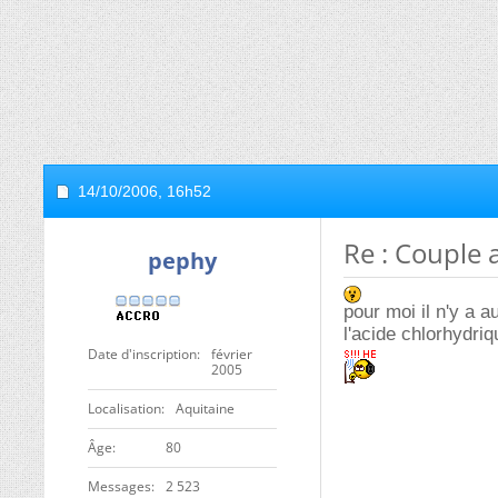
14/10/2006,
16h52
Re : Couple 
pephy
pour moi il n'y a a
l'acide chlorhydriq
Date d'inscription
février
2005
Localisation
Aquitaine
ge
80
Messages
2 523