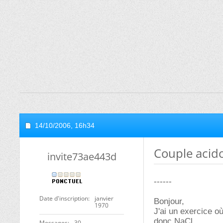
14/10/2006,
16h34
Couple acid
invite73ae443d
------
Date d'inscription
janvier
Bonjour,
1970
J'ai un exercice o
donc NaCl.
Messages
30