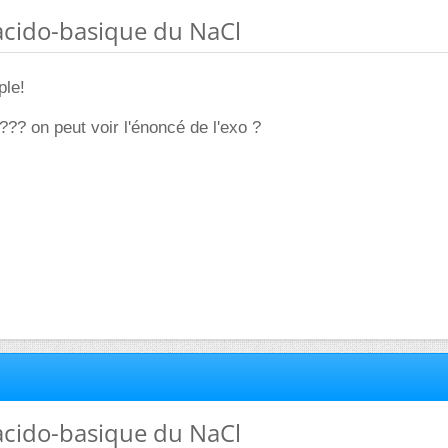
acido-basique du NaCl
ple!
??? on peut voir l'énoncé de l'exo ?
acido-basique du NaCl