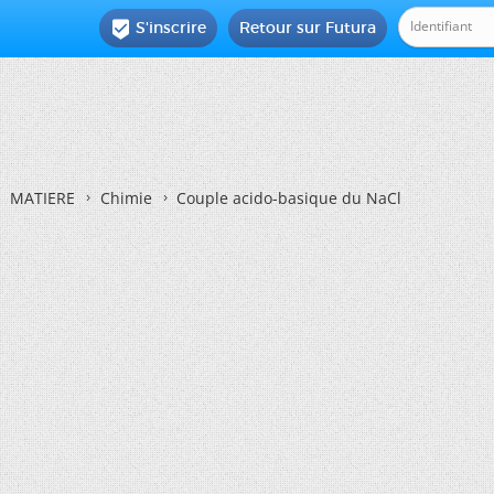
S'inscrire
Retour sur Futura

MATIERE
Chimie
Couple acido-basique du NaCl