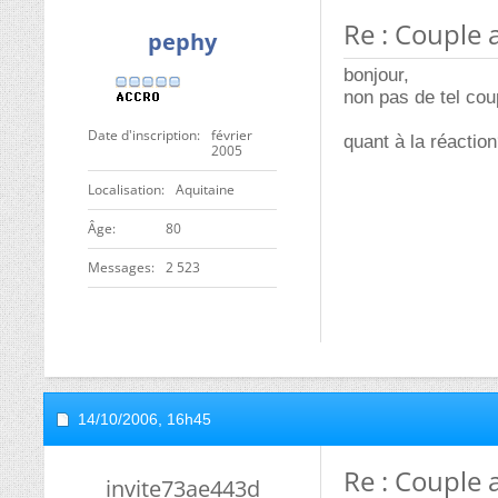
Re : Couple 
pephy
bonjour,
non pas de tel cou
Date d'inscription
février
quant à la réaction
2005
Localisation
Aquitaine
ge
80
Messages
2 523
14/10/2006,
16h45
Re : Couple 
invite73ae443d