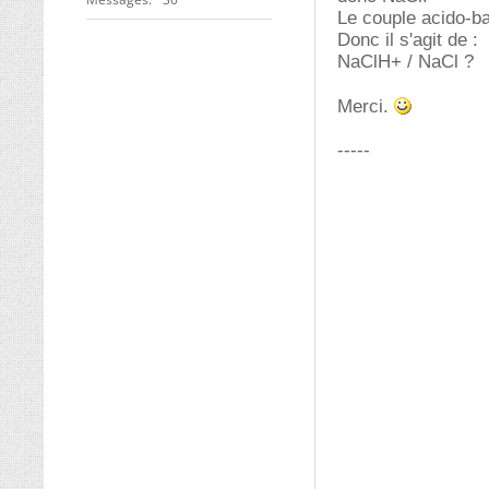
Le couple acido-ba
Donc il s'agit de :
NaClH+ / NaCl ?
Merci.
-----