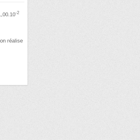
-2
1,00.10
on réalise