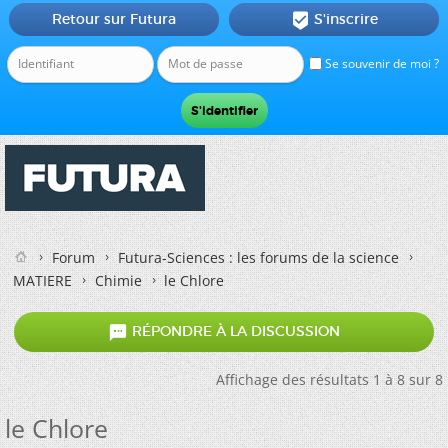
Retour sur Futura
S'inscrire

Se souvenir de moi ?
Forum
Futura-Sciences : les forums de la science
MATIERE
Chimie
le Chlore

RÉPONDRE À LA DISCUSSION
Affichage des résultats 1 à 8 sur 8
le Chlore