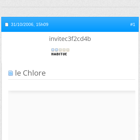
31/10/2006,
15h09
#1
invitec3f2cd4b
le Chlore