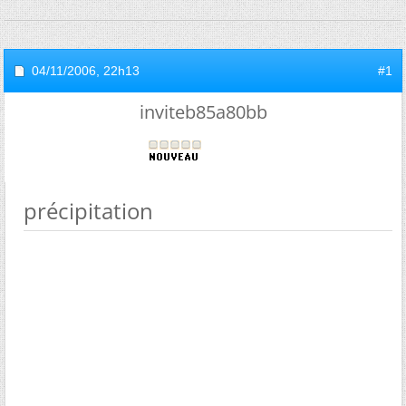
04/11/2006,
22h13
#1
inviteb85a80bb
précipitation