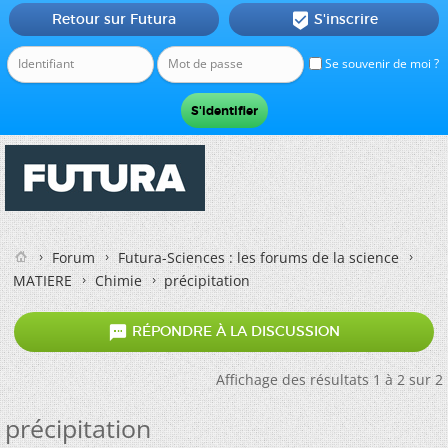
Retour sur Futura
S'inscrire

Se souvenir de moi ?
Forum
Futura-Sciences : les forums de la science
MATIERE
Chimie
précipitation

RÉPONDRE À LA DISCUSSION
Affichage des résultats 1 à 2 sur 2
précipitation