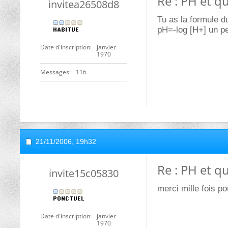
Re : PH et q
invitea26508d8
Tu as la formule d
pH=-log [H+] un pe
Date d'inscription
janvier
1970
Messages
116
21/11/2006,
19h32
Re : PH et q
invite15c05830
merci mille fois po
Date d'inscription
janvier
1970