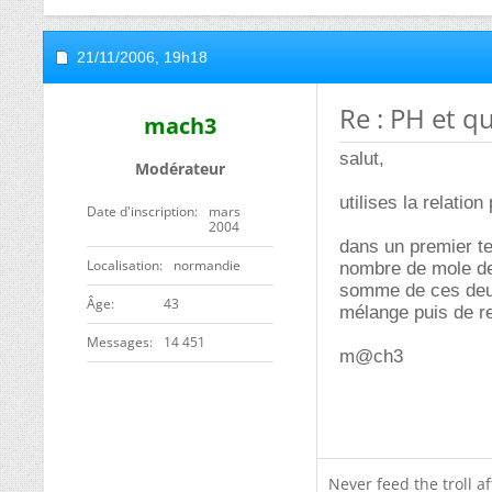
21/11/2006,
19h18
Re : PH et q
mach3
salut,
Modérateur
utilises la relatio
Date d'inscription
mars
2004
dans un premier te
Localisation
normandie
nombre de mole de 
somme de ces deux 
ge
43
mélange puis de r
Messages
14 451
m@ch3
Never feed the troll a