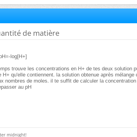
uantité de matière
n pH=-log[H+]
mps trouve les concentrations en H+ de tes deux solution pu
H+ qu'elle contiennent. la solution obtenue après mélange c
nombres de moles. il te suffit de calculer la concentration
epasser au pH
fter midnight!