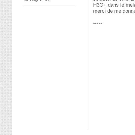
H3O+ dans le méla
merci de me donne
-----