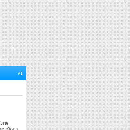
#1
'une
re d'ions