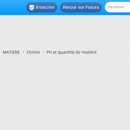
S'inscrire
Retour sur Futura

MATIERE
Chimie
PH et quantité de matière