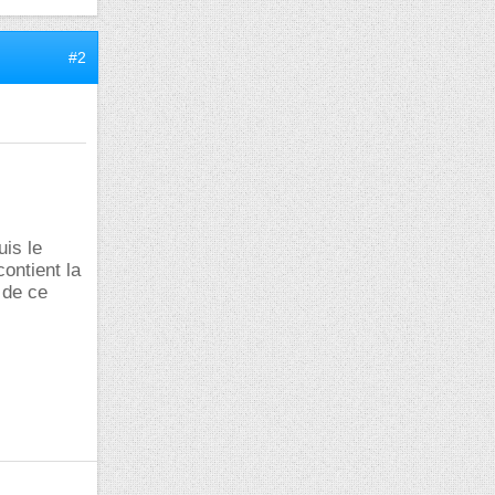
#2
is le
ontient la
 de ce