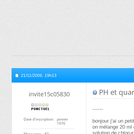
21/11/2006,
19h13
PH et quan
invite15c05830
------
Date d'inscription
janvier
bonjour j'ai un pet
1970
on mélange 20 ml d
solution de chloru
Messages
83