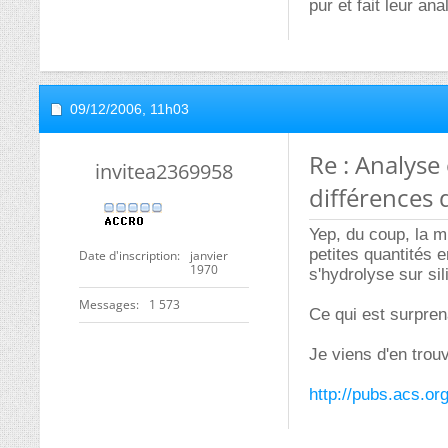
pur et fait leur ana
09/12/2006,
11h03
Re : Analyse
invitea2369958
différences d
Yep, du coup, la m
petites quantités e
Date d'inscription
janvier
1970
s'hydrolyse sur sili
Messages
1 573
Ce qui est surpren
Je viens d'en trou
http://pubs.acs.or