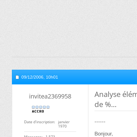
09/12/2006,
10h01
Analyse élém
invitea2369958
de %...
------
Date d'inscription
janvier
1970
Bonjour,
Messages
1 573