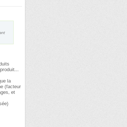
ant
duits
roduit...
que la
e (facteur
ges, et
isée)