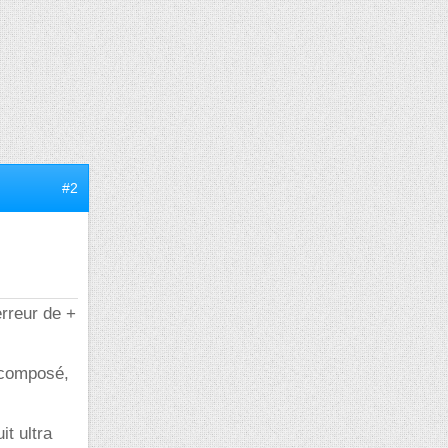
#2
rreur de +
n composé,
it ultra