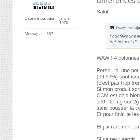
différences d
Salut
Date d'inscription
janvier
1970
Envoyé par
Faj
Messages
387
Pour faire une a
fraichement disti
WAW!! 4 colonnes
Perso, j'ai une pe
(99,99%) sont issu
(c'est pas trop fre
Si mon produit sor
CCM est déjà bien 
100 : 20mg sur 2g 
sans pousser la col
Et pour finir, je 
Et j'ai rarement e
Si ça peut servir...