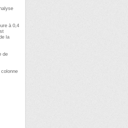
nalyse
eure à 0,4
st
de la
e de
r colonne