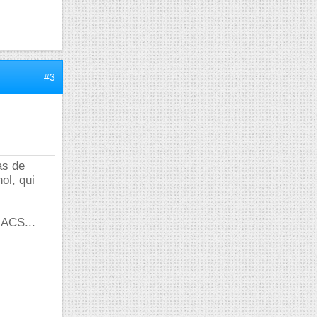
#3
as de
ol, qui
JACS...