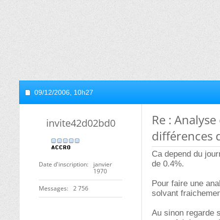
09/12/2006,
10h27
Re : Analyse
invite42d02bd0
différences d
Ca depend du jour
de 0.4%.
Date d'inscription
janvier
1970
Pour faire une ana
Messages
2 756
solvant fraichement
Au sinon regarde si