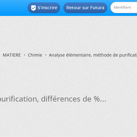
S'inscrire
Retour sur Futura

MATIERE
Chimie
Analyse élémentaire, méthode de purificati
ification, différences de %...