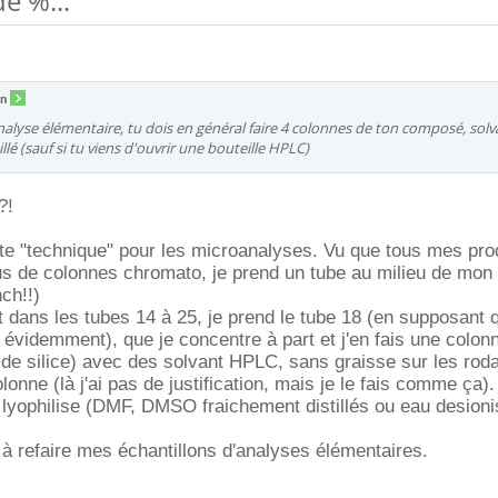
e %...
an
nalyse élémentaire, tu dois en général faire 4 colonnes de ton composé, solv
llé (sauf si tu viens d'ouvrir une bouteille HPLC)
?!
tite "technique" pour les microanalyses. Vu que tous mes pro
s de colonnes chromato, je prend un tube au milieu de mon p
nch!!)
t dans les tubes 14 à 25, je prend le tube 18 (en supposant 
évidemment), que je concentre à part et j'en fais une colonn
de silice) avec des solvant HPLC, sans graisse sur les roda
onne (là j'ai pas de justification, mais je le fais comme ça).
les lyophilise (DMF, DMSO fraichement distillés ou eau desion
u à refaire mes échantillons d'analyses élémentaires.