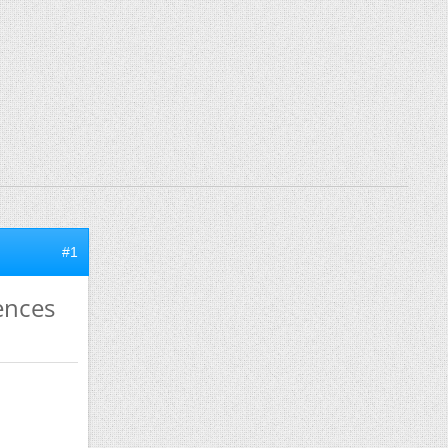
#1
ences