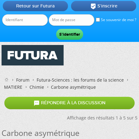
Retour sur Futura
S'inscrire

Se souvenir de moi ?
Forum
Futura-Sciences : les forums de la science
MATIERE
Chimie
Carbone asymétrique

RÉPONDRE À LA DISCUSSION
Affichage des résultats 1 à 5 sur 5
Carbone asymétrique