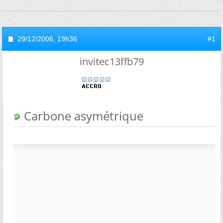
29/12/2006,
19h36
#1
invitec13ffb79
Carbone asymétrique