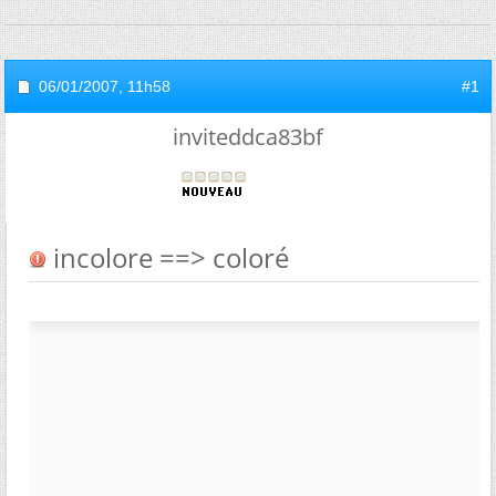
06/01/2007,
11h58
#1
inviteddca83bf
incolore ==> coloré