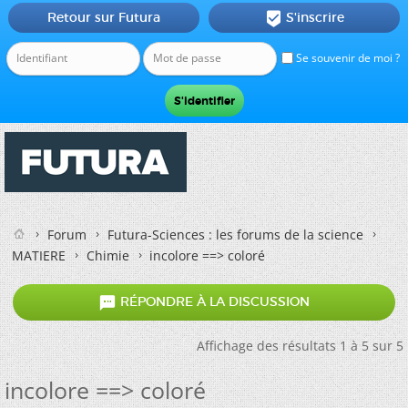
Retour sur Futura
S'inscrire

Se souvenir de moi ?
Forum
Futura-Sciences : les forums de la science
MATIERE
Chimie
incolore ==> coloré

RÉPONDRE À LA DISCUSSION
Affichage des résultats 1 à 5 sur 5
incolore ==> coloré