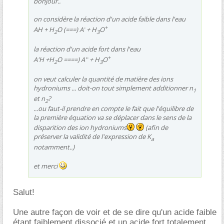
bonjour..
on considère la réaction d'un acide faible dans l'eau
-
+
AH + H
O (===) A
+ H
O
2
3
la réaction d'un acide fort dans l'eau
-
+
A'H +H
O ====) A'
+ H
O
2
3
on veut calculer la quantité de matière des ions
hydroniums ... doit-on tout simplement additionner n
1
et n
?
2
...ou faut-il prendre en compte le fait que l'équilibre de
la première équation va se déplacer dans le sens de la
disparition des ion hydroniums
(afin de
préserver la validité de l'expression de K
a
notamment..)
et merci
Salut!
Une autre façon de voir et de se dire qu'un acide faible
étant faiblement dissocié et un acide fort totalement