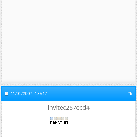
11/01/2007,
13h47
#5
invitec257ecd4