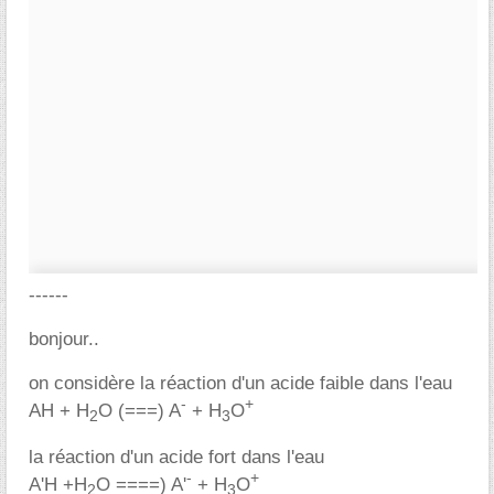
------
bonjour..
on considère la réaction d'un acide faible dans l'eau
-
+
AH + H
O (===) A
+ H
O
2
3
la réaction d'un acide fort dans l'eau
-
+
A'H +H
O ====) A'
+ H
O
2
3