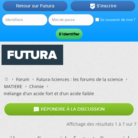
Retour sur Futura
S'inscrire

Se souvenir de moi ?
Forum
Futura-Sciences : les forums de la science
MATIERE
Chimie
mélange d'un acide fort et d'un acide faible

RÉPONDRE À LA DISCUSSION
Affichage des résultats 1 à 7 sur 7