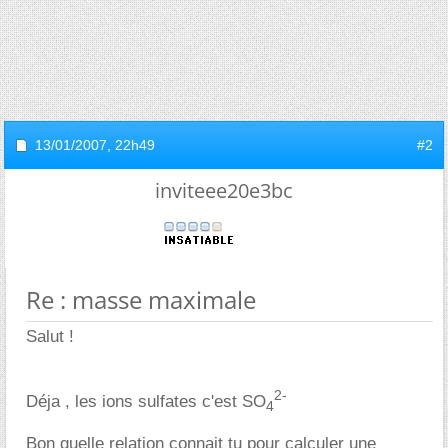
13/01/2007,
22h49
#2
inviteee20e3bc
Re : masse maximale
Salut !
2-
Déja , les ions sulfates c'est SO
4
Bon quelle relation connait tu pour calculer une