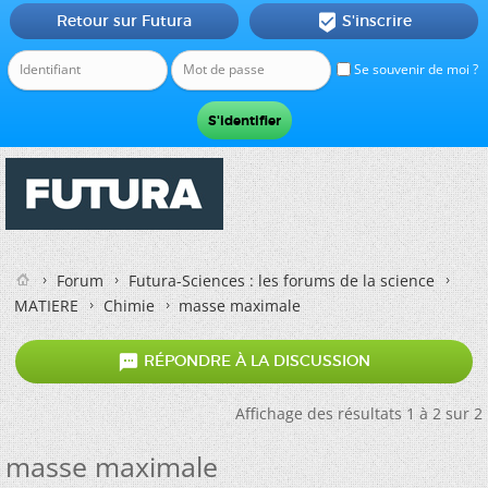
Retour sur Futura
S'inscrire

Se souvenir de moi ?
Forum
Futura-Sciences : les forums de la science
MATIERE
Chimie
masse maximale

RÉPONDRE À LA DISCUSSION
Affichage des résultats 1 à 2 sur 2
masse maximale