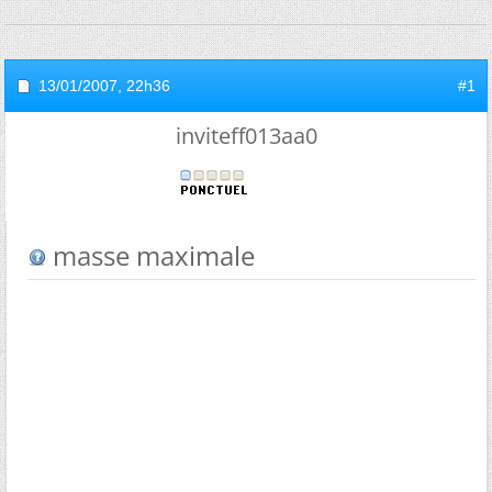
13/01/2007,
22h36
#1
inviteff013aa0
masse maximale