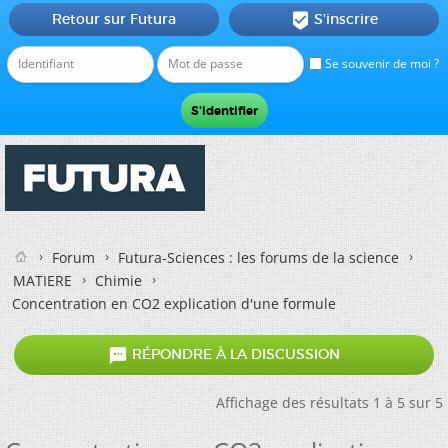
Retour sur Futura
S'inscrire

Se souvenir de moi ?
Forum
Futura-Sciences : les forums de la science
MATIERE
Chimie
Concentration en CO2 explication d'une formule

RÉPONDRE À LA DISCUSSION
Affichage des résultats 1 à 5 sur 5