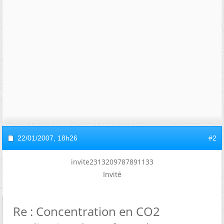
22/01/2007,
18h26
#2
invite2313209787891133
Invité
Re : Concentration en CO2