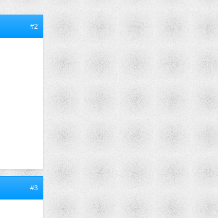
#2
#3