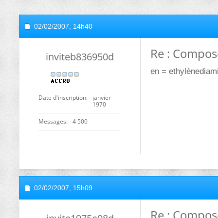
02/02/2007,
14h40
Re : Compos
inviteb836950d
en = ethylènedia
Date d'inscription
janvier
1970
Messages
4 500
02/02/2007,
15h09
Re : Compos