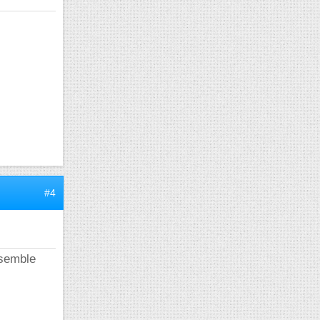
#4
 semble