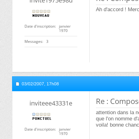
invite1975e98d
Ah d'accord ! Mer
Date d'inscription
janvier
1970
Messages
3
03/02/2007,
17h08
Re : Compos
inviteee43331e
attention dans la 
que l'on nomme d'a
voila! bonne chanc
Date d'inscription
janvier
1970