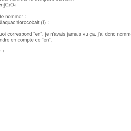
en]C
O
2
4
 le nommer :
aquachlorocobalt (I) ;
uoi correspond "en", je n'avais jamais vu ça, j'ai donc nomm
dre en compte ce "en".
 !