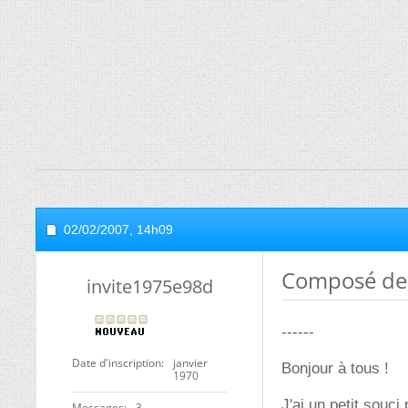
02/02/2007,
14h09
Composé de 
invite1975e98d
------
Date d'inscription
janvier
Bonjour à tous !
1970
J'ai un petit souc
Messages
3