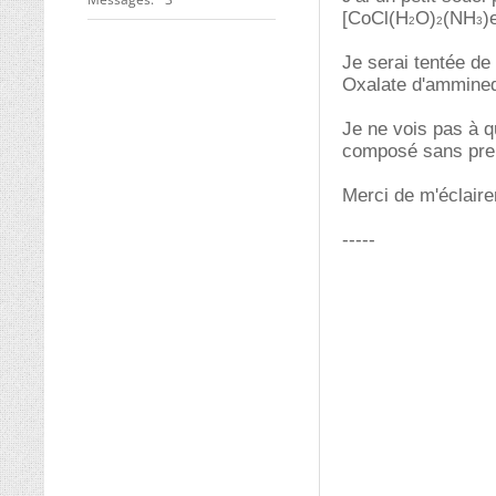
[CoCl(H
O)
(NH
)
2
2
3
Je serai tentée de
Oxalate d'amminedi
Je ne vois pas à q
composé sans pren
Merci de m'éclairer
-----