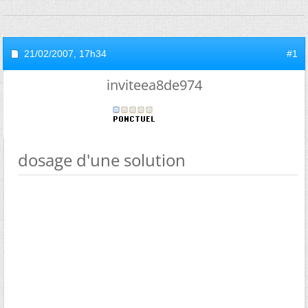
21/02/2007,
17h34
#1
inviteea8de974
dosage d'une solution