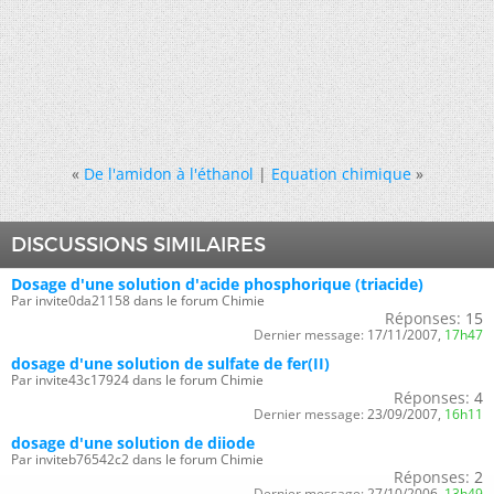
«
De l'amidon à l'éthanol
|
Equation chimique
»
DISCUSSIONS SIMILAIRES
Dosage d'une solution d'acide phosphorique (triacide)
Par invite0da21158 dans le forum Chimie
Réponses:
15
Dernier message:
17/11/2007,
17h47
dosage d'une solution de sulfate de fer(II)
Par invite43c17924 dans le forum Chimie
Réponses:
4
Dernier message:
23/09/2007,
16h11
dosage d'une solution de diiode
Par inviteb76542c2 dans le forum Chimie
Réponses:
2
Dernier message:
27/10/2006,
13h49