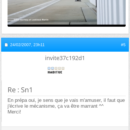
24/02/2007,
23h11
#5
invite37c192d1
Re : Sn1
En prépa oui, je sens que je vais m'amuser, il faut que
j'écrive le mécanisme, ça va être marrant ^^
Merci!