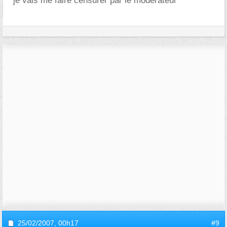
je vais me faire censurer par le modérateur
25/02/2007,
00h17
#9