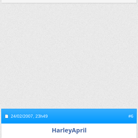
24/02/2007,
23h49
#6
HarleyApril