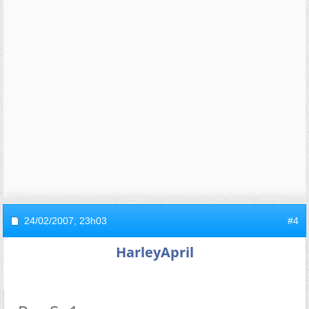
24/02/2007,
23h03
#4
HarleyApril