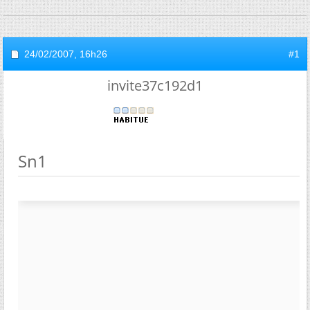
24/02/2007,
16h26
#1
invite37c192d1
Sn1