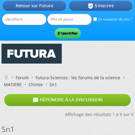
Retour sur Futura
S'inscrire

Se souvenir de moi ?
Forum
Futura-Sciences : les forums de la science
MATIERE
Chimie
Sn1

RÉPONDRE À LA DISCUSSION
Affichage des résultats 1 à 9 sur 9
Sn1