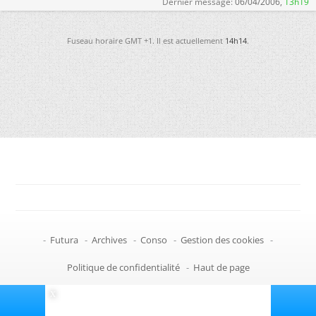
Dernier message:
06/04/2006,
13h19
Fuseau horaire GMT +1. Il est actuellement
14h14
.
-
Futura
-
Archives
-
Conso
-
Gestion des cookies
-
Politique de confidentialité
-
Haut de page