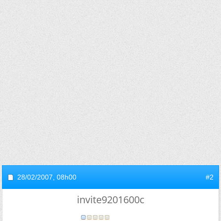
28/02/2007,
08h00
#2
invite9201600c