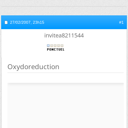
27/02/2007,
23h15
#1
invitea8211544
Oxydoreduction