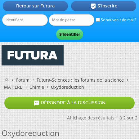
Retour sur Futura
S'inscrire

Se souvenir de moi ?
Forum
Futura-Sciences : les forums de la science
MATIERE
Chimie
Oxydoreduction

RÉPONDRE À LA DISCUSSION
Affichage des résultats 1 à 2 sur 2
Oxydoreduction