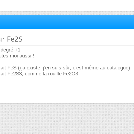
ur Fe2S
u degré +1
tes moi aussi !
ait FeS (ça existe, j'en suis sûr, c'est même au catalogue)
rait Fe2S3, comme la rouille Fe2O3