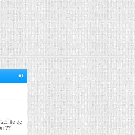
#1
tabilite de
on ??