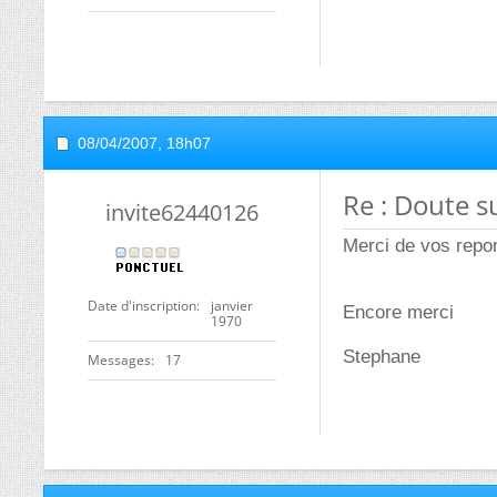
08/04/2007,
18h07
Re : Doute s
invite62440126
Merci de vos repon
Date d'inscription
janvier
Encore merci
1970
Stephane
Messages
17