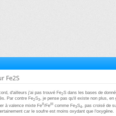
ur Fe2S
ord, d'ailleurs j'ai pas trouvé Fe
S dans les bases de donn
2
cès. Par contre Fe
S
, je pense pas qu'il existe non plus, en
2
3
II
III
fer à valence mixte Fe
/Fe
comme Fe
S
, pas croisé de s
3
4
. Certainement car le soufre est moins oxydant que l'oxygène.