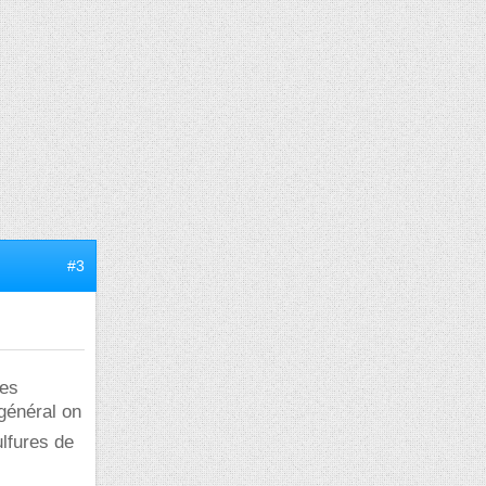
#3
ées
 général on
ulfures de