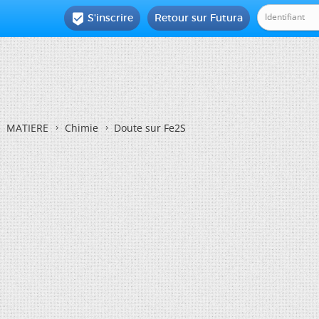
S'inscrire
Retour sur Futura

MATIERE
Chimie
Doute sur Fe2S