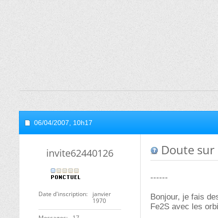
06/04/2007,
10h17
Doute sur
invite62440126
------
Date d'inscription
janvier
Bonjour, je fais de
1970
Fe2S avec les orbi
Messages
17