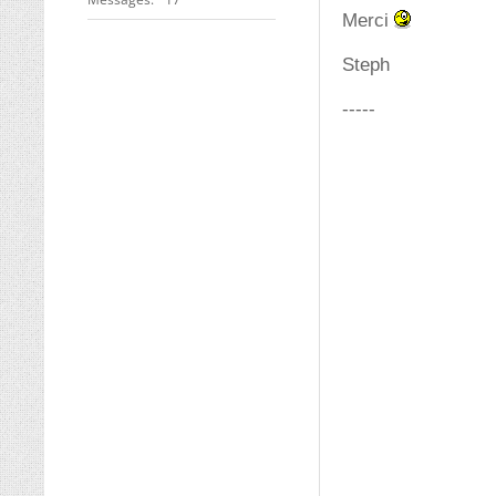
Merci
Steph
-----