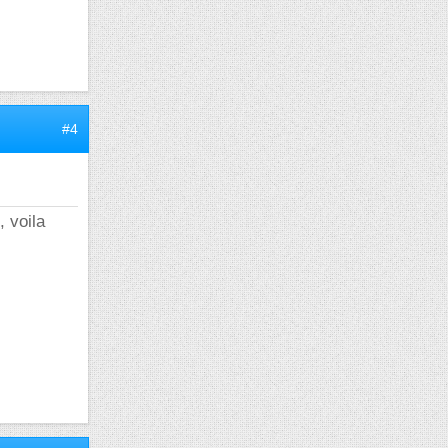
#4
, voila