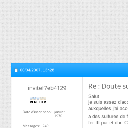
06/04/2007,
13h28
Re : Doute s
invitef7eb4129
Salut
je suis assez d'acc
auxquelles j'ai ac
Date d'inscription
janvier
1970
a des sulfures de 
fer III pur et dur
Messages
249