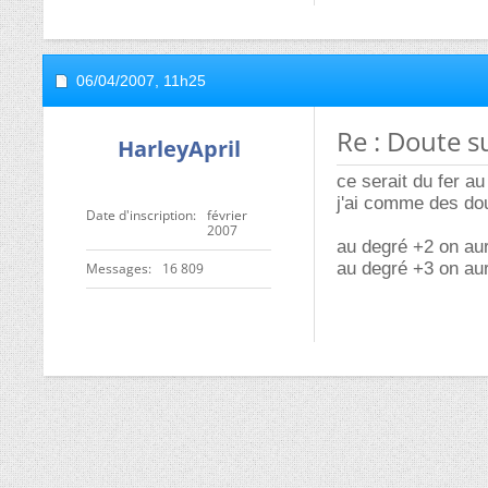
06/04/2007,
11h25
Re : Doute s
HarleyApril
ce serait du fer a
j'ai comme des dou
Date d'inscription
février
2007
au degré +2 on aur
au degré +3 on au
Messages
16 809