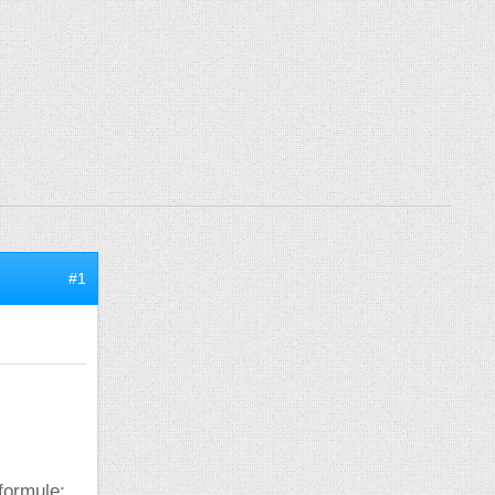
#1
 formule: