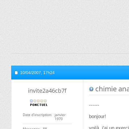
10/04/2007,
17h24
chimie ana
invite2a46cb7f
------
Date d'inscription
janvier
bonjour!
1970
voilà, j'ai un exer
Messages
88