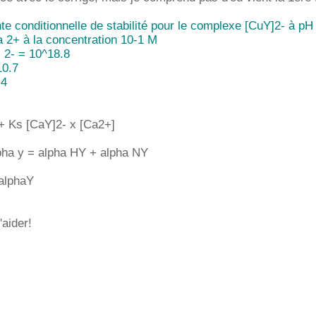
nte conditionnelle de stabilité pour le complexe [CuY]2- à pH
 2+ à la concentration 10-1 M
 2- = 10^18.8
10.7
.4
 + Ks [CaY]2- x [Ca2+]
lpha y = alpha HY + alpha NY
/alphaY
'aider!