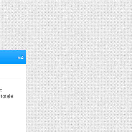
#2
t
totale