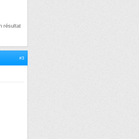
n résultat
#3