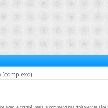
 (complexo)
cice avec le corrigé, mais je comprend pas d'où vient la 1ère