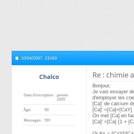
10/04/2007,
21h50
Re : chimie 
Chalco
Bonjour,
Je vais essayer de
Date d'inscription
janvier
d'employer les coe
2005
[Ca]' de calcium ds
[Ca]' =[Ca]+[CaY]
ge
90
On met [Ca] en fac
Messages
591
[Ca]' =[Ca] {1 + [C
Or Ks = [CaY]/[Ca]