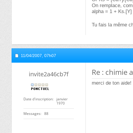
On remplace, comme
alpha = 1 + Ks.[Y]
Tu fais la même ch
11/04/2007,
07h07
Re : chimie 
invite2a46cb7f
merci de ton aide!
Date d'inscription
janvier
1970
Messages
88