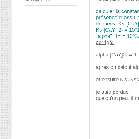
calculer la consta
présence d'ions Ca
données: Ks [CuY]
Ks [CaY] 2- = 10^
"alpha" HY = 10^3
corrigé:
alpha [CaY]2- = 1
après on calcul a
et ensuite K's=Ks
je suis perdue!
quelqu'un peut il m
-----