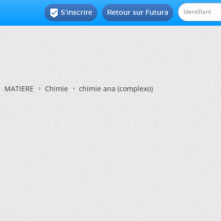
S'inscrire
Retour sur Futura

MATIERE
Chimie
chimie ana (complexo)