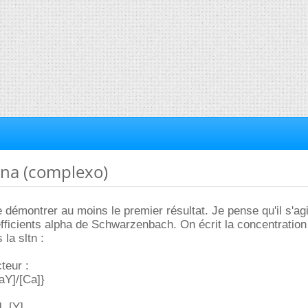
ana (complexo)
 démontrer au moins le premier résultat. Je pense qu'il s'agi
fficients alpha de Schwarzenbach. On écrit la concentration 
 la sltn :
teur :
aY]/[Ca]}
 .[Y]