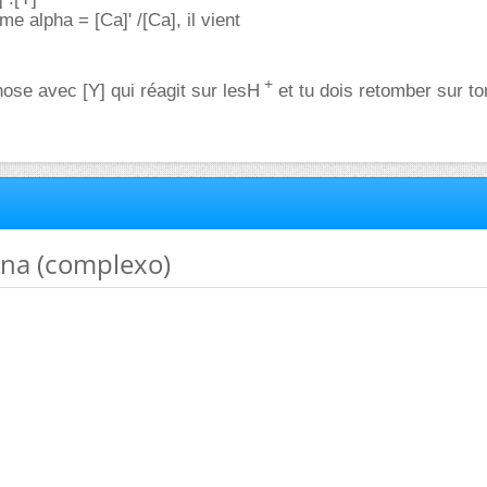
 alpha = [Ca]' /[Ca], il vient
+
ose avec [Y] qui réagit sur lesH
et tu dois retomber sur to
ana (complexo)