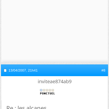
13/04/2007,
21h41
#8
inviteae874ab9
Re : les alcanes