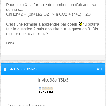
Pour l'exo 3: la formule de combustion d'alcane, sa
donne sa:
CnH2n+2 + (3n+1)/2 O2 => n CO2 + (n+1) H2O
C'est une formule a apprendre par coeur
tu pourra
fair la question 2 puis aboutire sur la question 3. Dis
moi ce que tu as trouvé.
BtbA
14/04/2007,
05h20
#11
invite38aff5b6
Re : les alcanes