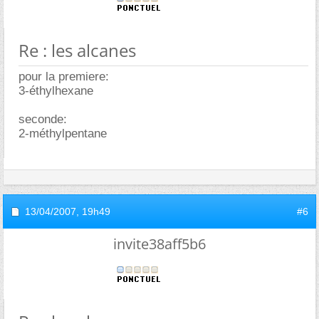
Re : les alcanes
pour la premiere:
3-éthylhexane
seconde:
2-méthylpentane
13/04/2007,
19h49
#6
invite38aff5b6