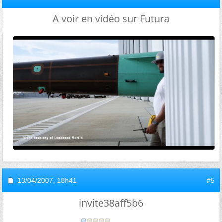
A voir en vidéo sur Futura
13/04/2007,
18h41
#5
invite38aff5b6