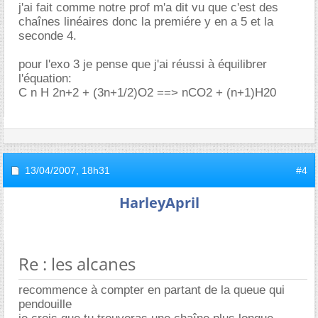
j'ai fait comme notre prof m'a dit vu que c'est des
chaînes linéaires donc la premiére y en a 5 et la
seconde 4.
pour l'exo 3 je pense que j'ai réussi à équilibrer
l'équation:
C n H 2n+2 + (3n+1/2)O2 ==> nCO2 + (n+1)H20
13/04/2007,
18h31
#4
HarleyApril
Re : les alcanes
recommence à compter en partant de la queue qui
pendouille