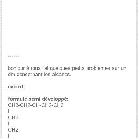
------
bonjour à tous j'ai quelques petits problemes sur un
dm concernant les alcanes.
exo n1
formule semi développé
:
CH3-CH2-CH-CH2-CH3
l
CH2
l
CH2
l