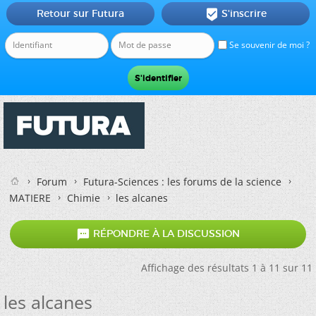
Retour sur Futura
S'inscrire

Se souvenir de moi ?
Forum
Futura-Sciences : les forums de la science
MATIERE
Chimie
les alcanes

RÉPONDRE À LA DISCUSSION
Affichage des résultats 1 à 11 sur 11
les alcanes