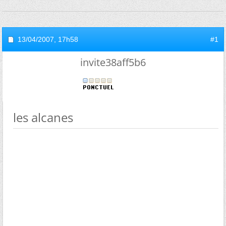
13/04/2007,
17h58
#1
invite38aff5b6
les alcanes