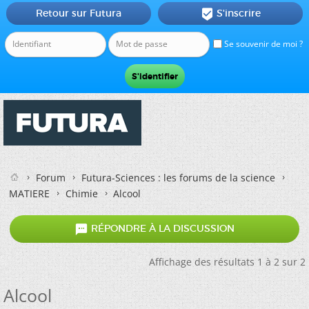
Retour sur Futura
S'inscrire

Se souvenir de moi ?
Forum
Futura-Sciences : les forums de la science
MATIERE
Chimie
Alcool

RÉPONDRE À LA DISCUSSION
Affichage des résultats 1 à 2 sur 2
Alcool