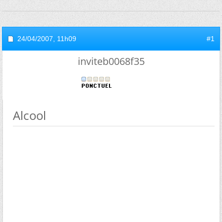
24/04/2007,
11h09
#1
inviteb0068f35
Alcool