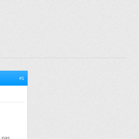
#1
d pas