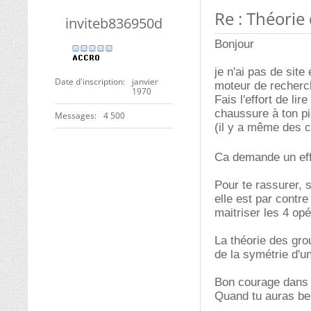
Re : Théorie
inviteb836950d
Bonjour
je n'ai pas de site
Date d'inscription
janvier
moteur de recherch
1970
Fais l'effort de li
chaussure à ton pi
Messages
4 500
(il y a même des c
Ca demande un effo
Pour te rassurer, s
elle est par contre
maitriser les 4 op
La théorie des gro
de la symétrie d'u
Bon courage dans 
Quand tu auras beso