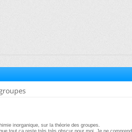
 groupes
chimie inorganique, sur la théorie des groupes.
que tout ça reste très très obscur pour moi. Je ne compren