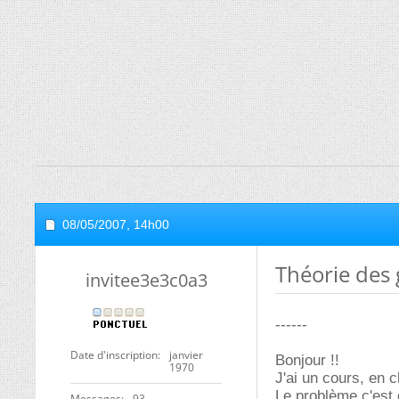
08/05/2007,
14h00
Théorie des
invitee3e3c0a3
------
Date d'inscription
janvier
Bonjour !!
1970
J'ai un cours, en 
Le problème c'est 
Messages
93