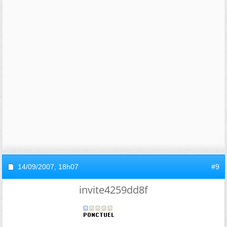
14/09/2007,
18h07
#9
invite4259dd8f