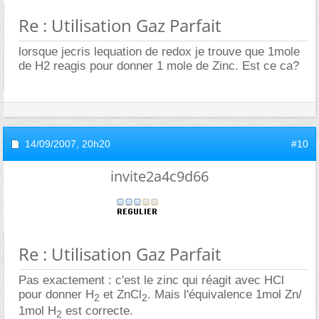
Re : Utilisation Gaz Parfait
lorsque jecris lequation de redox je trouve que 1mole
de H2 reagis pour donner 1 mole de Zinc. Est ce ca?
14/09/2007,
20h20
#10
invite2a4c9d66
Re : Utilisation Gaz Parfait
Pas exactement : c'est le zinc qui réagit avec HCl
pour donner H
et ZnCl
. Mais l'équivalence 1mol Zn/
2
2
1mol H
est correcte.
2