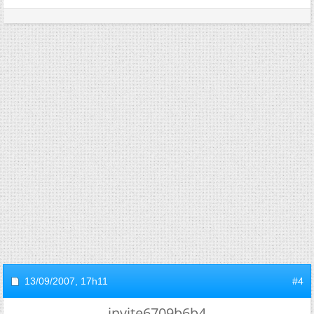
13/09/2007,
17h11
#4
invite6709b6b4