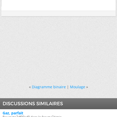
«
Diagramme binaire
|
Moulage
»
DISCUSSIONS SIMILAIRES
Gaz, parfait
Par invite7df00cd9 dans le forum Chimie