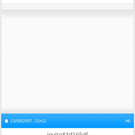
13/09/2007,
21h11
#6
invite83d165df