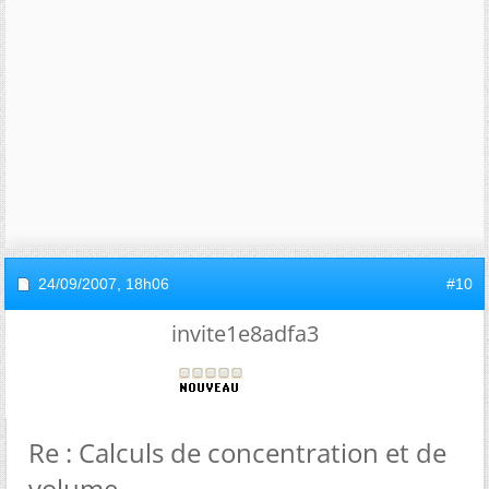
24/09/2007,
18h06
#10
invite1e8adfa3
Re : Calculs de concentration et de
volume