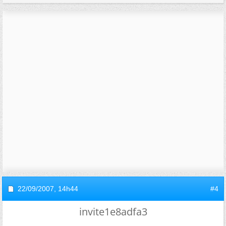
22/09/2007,
14h44
#4
invite1e8adfa3