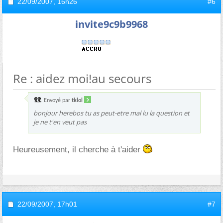
22/09/2007,
16h26
#6
invite9c9b9968
Re : aidez moi!au secours
Envoyé par
tklol
bonjour herebos tu as peut-etre mal lu la question et
je ne t'en veut pas
Heureusement, il cherche à t'aider
22/09/2007,
17h01
#7