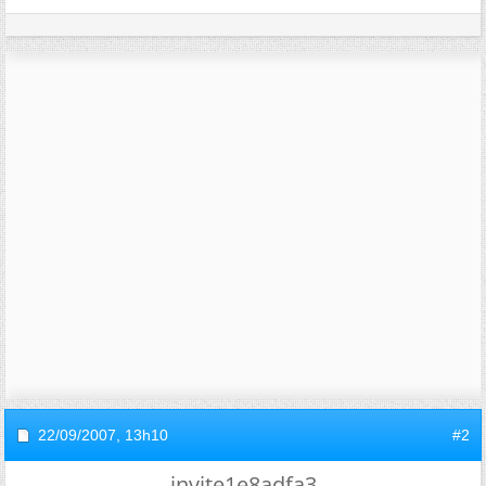
22/09/2007,
13h10
#2
invite1e8adfa3