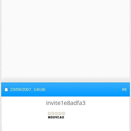
23/09/2007,
14h36
#8
invite1e8adfa3