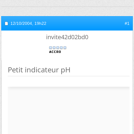
12/10/2004,
19h22
#1
invite42d02bd0
Petit indicateur pH