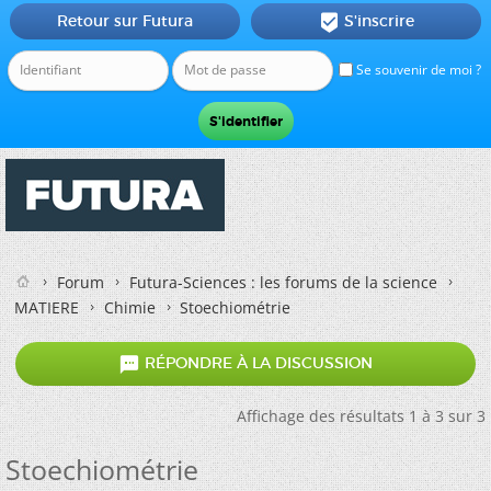
Retour sur Futura
S'inscrire

Se souvenir de moi ?
Forum
Futura-Sciences : les forums de la science
MATIERE
Chimie
Stoechiométrie

RÉPONDRE À LA DISCUSSION
Affichage des résultats 1 à 3 sur 3
Stoechiométrie