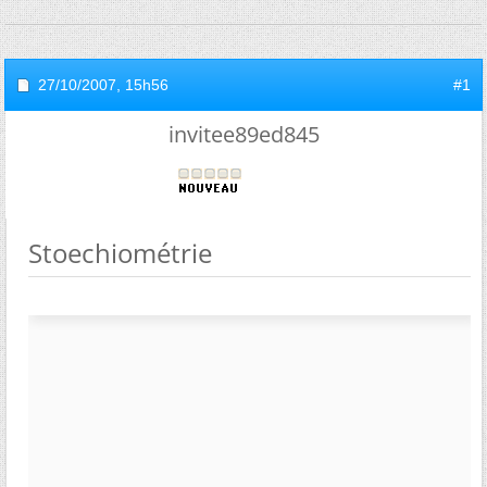
27/10/2007,
15h56
#1
invitee89ed845
Stoechiométrie