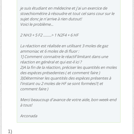
je suis étudiant en médecine et j'ai un exercice de
stoechiométire à résoudre et tout cel sans cour sur le
sujet donc je n'arrive à rien dutout!
Voici le problème...
2 NH3 + 5 F2 .........> 1 N2F4 + 6 HF
La réaction est réalisée en utilisant 3 moles de gaz
ammoniac et 6 moles de di fluor :
1] Comment connaitre le réactif limitant dans une
réaction en général et qui est-il ici ?
2)A la fin de la réaction, préciser les quantités en moles
des espèces présedentes ( et comment faire )
3)Déterminer les quantités des espèces présentes à
l'instant ou 2 moles de HF se sont formées?( et
comment faire )
Merci beaucoup d'avance de votre aide, bon week-end
à tous!
Arconada
1)