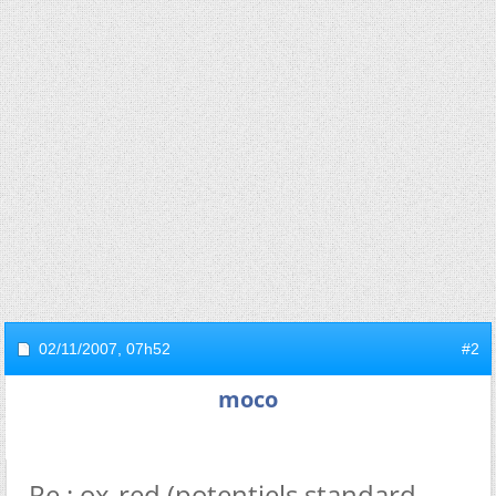
02/11/2007,
07h52
#2
moco
Re : ox-red (potentiels standard