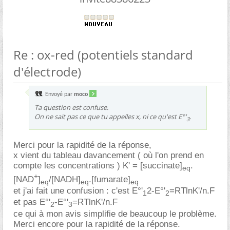
Re : ox-red (potentiels standard
d'électrode)
Envoyé par
moco
Ta question est confuse.
On ne sait pas ce que tu appelles x, ni ce qu'est E°'
.
3
Merci pour la rapidité de la réponse,
x vient du tableau davancement ( où l'on prend en
compte les concentrations ) K' = [succinate]
.
eq
+
[NAD
]
/[NADH]
.[fumarate]
eq
eq
eq
et j'ai fait une confusion : c'est E°'
2-E°'
=RTlnK'/n.F
1
2
et pas E°'
-E°'
=RTlnK'/n.F
2
3
ce qui à mon avis simplifie de beaucoup le problème.
Merci encore pour la rapidité de la réponse.