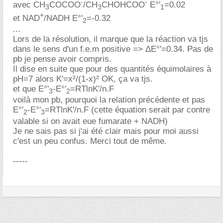
-
-
avec CH
COCOO
/CH
CHOHCOO
E°'
=0.02
3
3
1
+
et NAD
/NADH E°'
=-0.32
2
...
Lors de la résolution, il marque que la réaction va tjs
dans le sens d'un f.e.m positive => ΔE°'=0.34. Pas de
pb je pense avoir compris.
Il dise en suite que pour des quantités équimolaires à
pH=7 alors K'=x²/(1-x)² OK, ça va tjs.
et que E°'
-E°'
=RTlnK'/n.F
3
2
voilà mon pb, pourquoi la relation précédente et pas
E°'
-E°'
=RTlnK'/n.F (cette équation serait par contre
2
3
valable si on avait eue fumarate + NADH)
Je ne sais pas si j'ai été clair mais pour moi aussi
c'est un peu confus. Merci tout de même.
-----