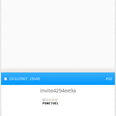
15/11/2007,
15h49
#10
invite4294ee9a