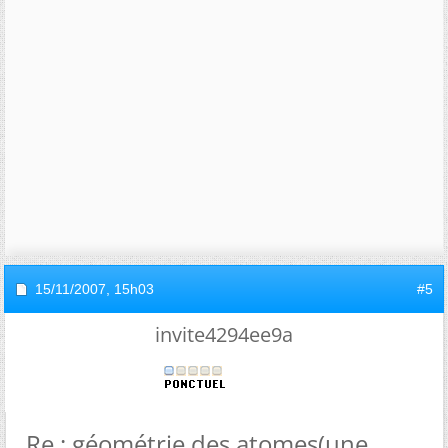
15/11/2007,
15h03
#5
invite4294ee9a
Re : géométrie des atomes(une