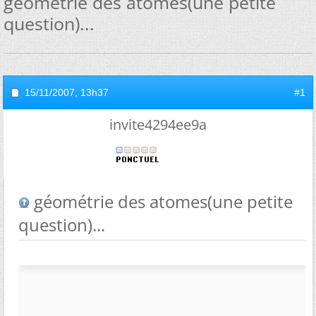
géométrie des atomes(une petite
question)...
15/11/2007,
13h37
#1
invite4294ee9a
géométrie des atomes(une petite
question)...