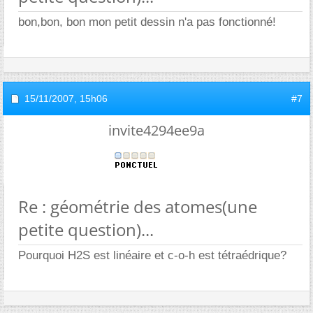
bon,bon, bon mon petit dessin n'a pas fonctionné!
15/11/2007,
15h06
#7
invite4294ee9a
Re : géométrie des atomes(une
petite question)...
Pourquoi H2S est linéaire et c-o-h est tétraédrique?