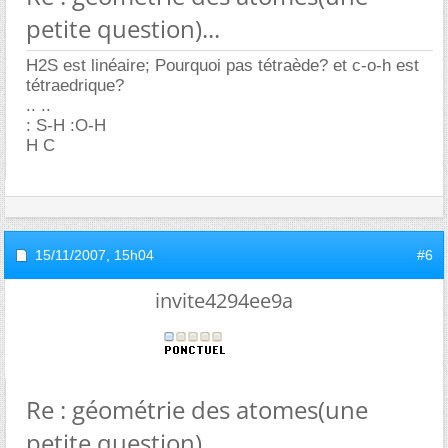
petite question)...
H2S est linéaire; Pourquoi pas tétraède? et c-o-h est
tétraedrique?
.. ..
: S-H :O-H
H C
15/11/2007,
15h04
#6
invite4294ee9a
Re : géométrie des atomes(une
petite question)...