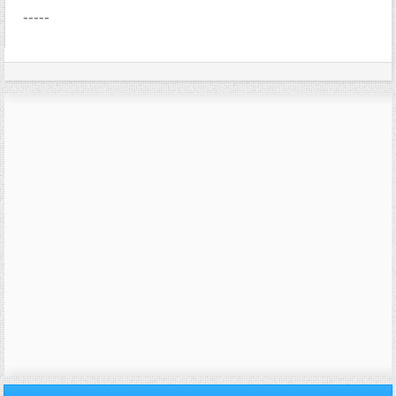
-----