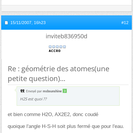
15/11/2007,
16h23
#12
inviteb836950d
Re : géométrie des atomes(une
petite question)...
Envoyé par
msbsunshine
H2S est quoi ??
et bien comme H2O, AX2E2, donc coudé
quoique l'angle H-S-H soit plus fermé que pour l'eau.