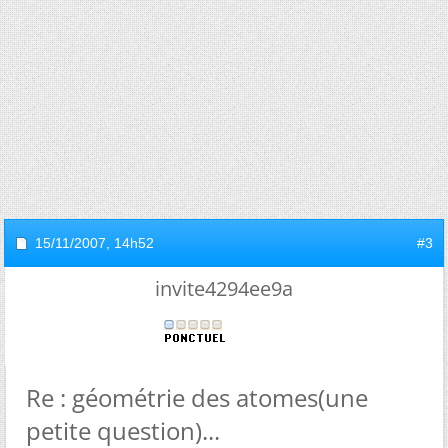
15/11/2007,
14h52
#3
invite4294ee9a
Re : géométrie des atomes(une
petite question)...