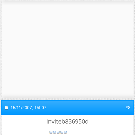
15/11/2007,
15h07
#8
inviteb836950d