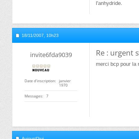
l'anhydride.
18/11/2007,
10h23
Re : urgent 
invite6fda9039
merci bcp pour la
Date d'inscription
janvier
1970
Messages
7
Aujourd'hui