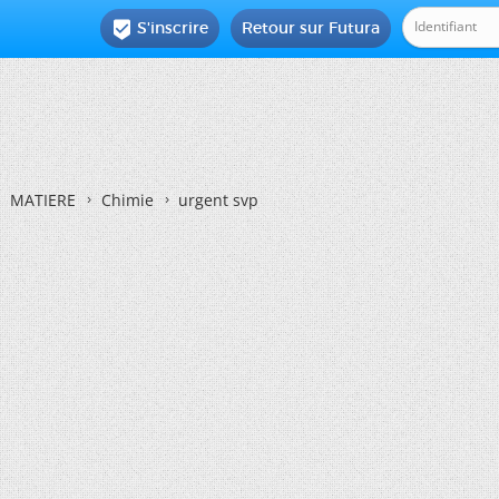
S'inscrire
Retour sur Futura

MATIERE
Chimie
urgent svp