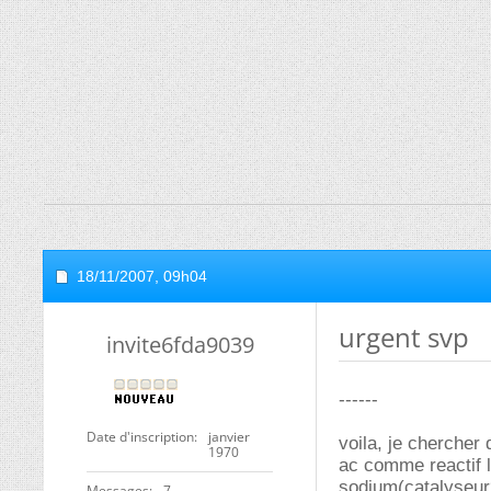
18/11/2007,
09h04
urgent svp
invite6fda9039
------
Date d'inscription
janvier
voila, je chercher
1970
ac comme reactif l'
sodium(catalyseur
Messages
7