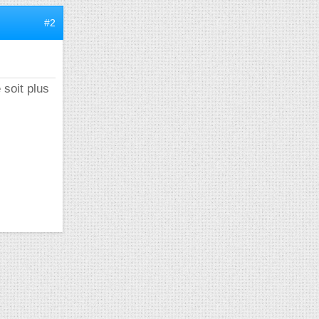
#2
 soit plus