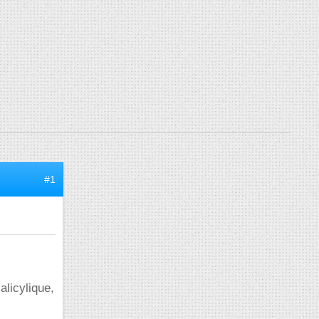
#1
licylique,