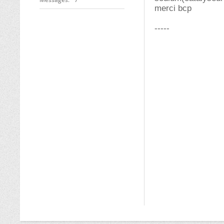
merci bcp
-----