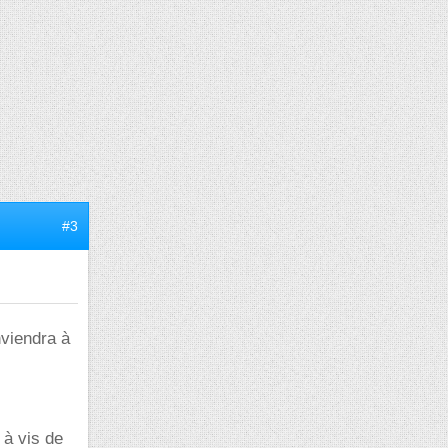
#3
nviendra à
 à vis de