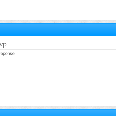
svp
 reponse