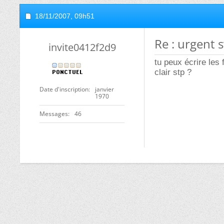
18/11/2007,
09h51
Re : urgent 
invite0412f2d9
tu peux écrire les
clair stp ?
Date d'inscription
janvier
1970
Messages
46