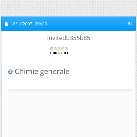
18/11/2007,
20h20
#1
invitedb355b85
Chimie generale