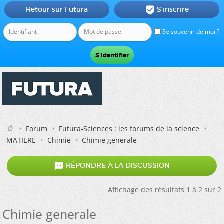
Retour sur Futura
S'inscrire

Se souvenir de moi ?
Forum
Futura-Sciences : les forums de la science
MATIERE
Chimie
Chimie generale

RÉPONDRE À LA DISCUSSION
Affichage des résultats 1 à 2 sur 2
Chimie generale