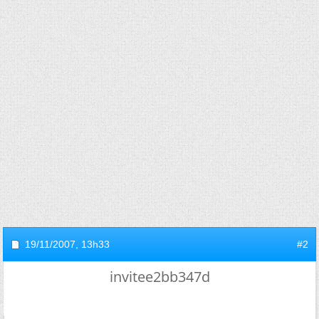
19/11/2007,
13h33
#2
invitee2bb347d